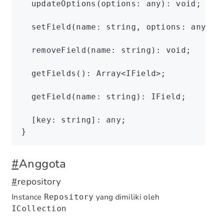
  updateOptions
(options
:
 any
)
:
 void
;
  setField
(name
:
 string
,
 options
:
 any
)
:
  removeField
(name
:
 string
)
:
 void
;
  getFields
()
:
 Array
<
IField
>;
  getField
(name
:
 string
)
:
 IField
;
  [key
:
 string
]
:
 any
;
}
#
Anggota
#
repository
Instance
yang dimiliki oleh
Repository
ICollection