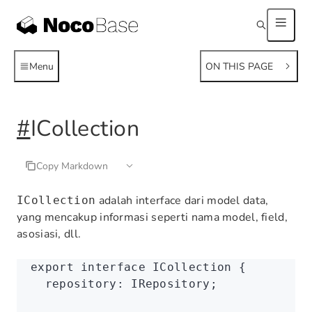
Menu
ON THIS PAGE
#
ICollection
Copy Markdown
adalah interface dari model data,
ICollection
yang mencakup informasi seperti nama model, field,
asosiasi, dll.
export
 interface
 ICollection
 {
  repository
:
 IRepository
;