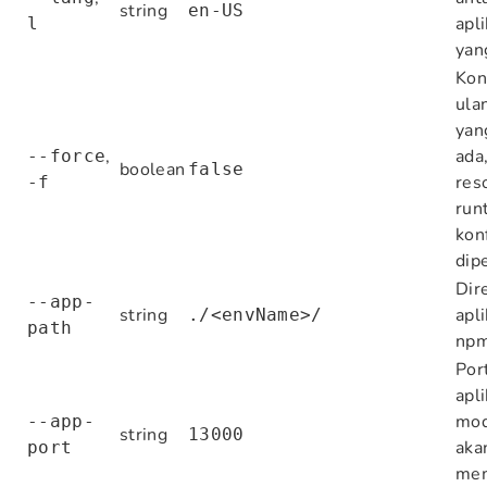
string
en-US
apli
l
yan
Kon
ula
yan
,
ada
--force
boolean
false
res
-f
run
konf
dip
Dir
--app-
string
apli
./<envName>/
path
npm
Por
apli
mo
--app-
string
13000
aka
port
mem