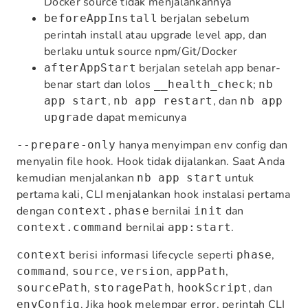
Docker source tidak menjalankannya
berjalan sebelum
beforeAppInstall
perintah install atau upgrade level app, dan
berlaku untuk source npm/Git/Docker
berjalan setelah app benar-
afterAppStart
benar start dan lolos
;
__health_check
nb
,
, dan
app start
nb app restart
nb app
dapat memicunya
upgrade
hanya menyimpan env config dan
--prepare-only
menyalin file hook. Hook tidak dijalankan. Saat Anda
kemudian menjalankan
untuk
nb app start
pertama kali, CLI menjalankan hook instalasi pertama
dengan
bernilai
dan
context.phase
init
bernilai
.
context.command
app:start
berisi informasi lifecycle seperti
,
context
phase
,
,
,
,
command
source
version
appPath
,
,
, dan
sourcePath
storagePath
hookScript
. Jika hook melempar error, perintah CLI
envConfig