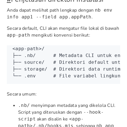
Anda dapat melihat path lengkap dengan
nb env
.
info app1 --field app.appPath
Secara default, CLI akan mengatur file lokal di bawah
mengikuti konvensi berikut:
app-path
<app-path>/
├── .nb/      # Metadata CLI untuk env 
├── source/   # Direktori default untuk
├── storage/  # Direktori data runtime
└── .env      # File variabel lingkunga
Secara umum:
menyimpan metadata yang dikelola CLI.
.nb/
Script yang diteruskan dengan
--hook-
akan disalin ke
script
<app-
, sehingga
path>/.nb/hooks.mjs
nb app