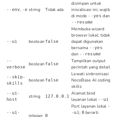
disimpan untuk
,
string
Tidak ada
inisialisasi ini; wajib
--env
-e
di mode
dan
--yes
--resume
Membuka wizard
browser lokal; tidak
boolean
dapat digunakan
--ui
false
bersama
--yes
dan
--resume
Tampilkan output
--
boolean
false
perintah yang detail
verbose
Lewati sinkronisasi
--skip-
boolean
NocoBase AI coding
false
skills
skills
Alamat bind
--ui-
string
127.0.0.1
layanan lokal
host
--ui
Port layanan lokal
-
;
berarti
--ui-
-ui
0
integer
0