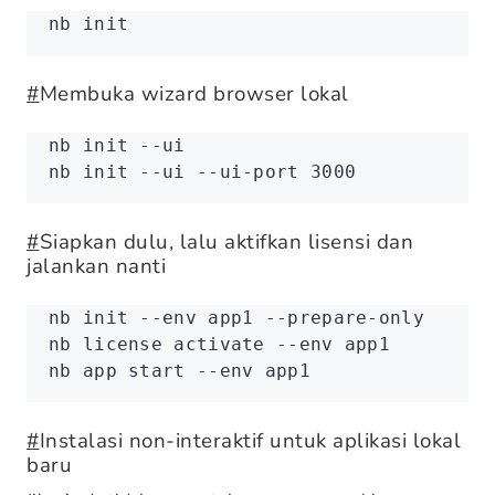
nb
 init
#
Membuka wizard browser lokal
nb
 init
 --ui
nb
 init
 --ui
 --ui-port
 3000
#
Siapkan dulu, lalu aktifkan lisensi dan
jalankan nanti
nb
 init
 --env
 app1
 --prepare-only
nb
 license
 activate
 --env
 app1
nb
 app
 start
 --env
 app1
#
Instalasi non-interaktif untuk aplikasi lokal
baru