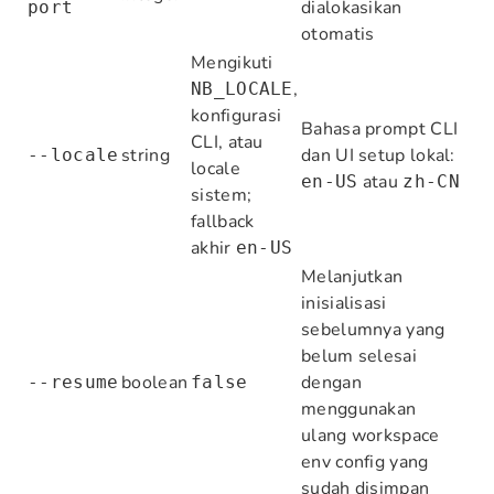
dialokasikan
port
otomatis
Mengikuti
,
NB_LOCALE
konfigurasi
Bahasa prompt CLI
CLI, atau
string
dan UI setup lokal:
--locale
locale
atau
en-US
zh-CN
sistem;
fallback
akhir
en-US
Melanjutkan
inisialisasi
sebelumnya yang
belum selesai
boolean
dengan
--resume
false
menggunakan
ulang workspace
env config yang
sudah disimpan