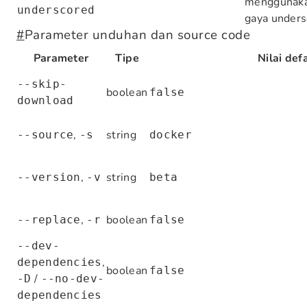
menggunak
underscored
gaya unders
#
Parameter unduhan dan source code
Parameter
Tipe
Nilai def
--skip-
boolean
false
download
,
string
--source
-s
docker
,
string
--version
-v
beta
,
boolean
--replace
-r
false
--dev-
,
dependencies
boolean
false
/
-D
--no-dev-
dependencies