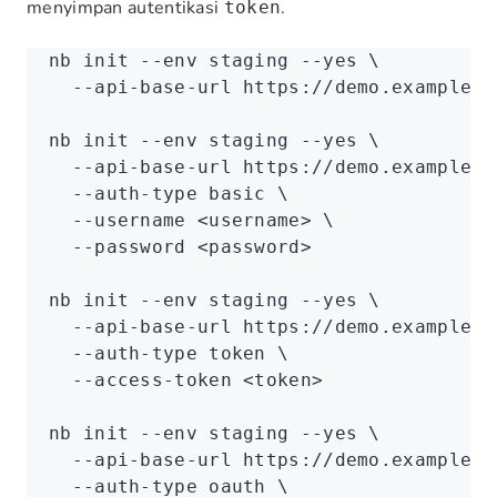
menyimpan autentikasi
.
token
nb
 init
 --env
 staging
 --yes
 \
  --api-base-url
 https://demo.example.c
nb
 init
 --env
 staging
 --yes
 \
  --api-base-url
 https://demo.example.c
  --auth-type
 basic
 \
  --username
 <
usernam
e
>
 \
  --password
 <
passwor
d
>
nb
 init
 --env
 staging
 --yes
 \
  --api-base-url
 https://demo.example.c
  --auth-type
 token
 \
  --access-token
 <
toke
n
>
nb
 init
 --env
 staging
 --yes
 \
  --api-base-url
 https://demo.example.c
  --auth-type
 oauth
 \