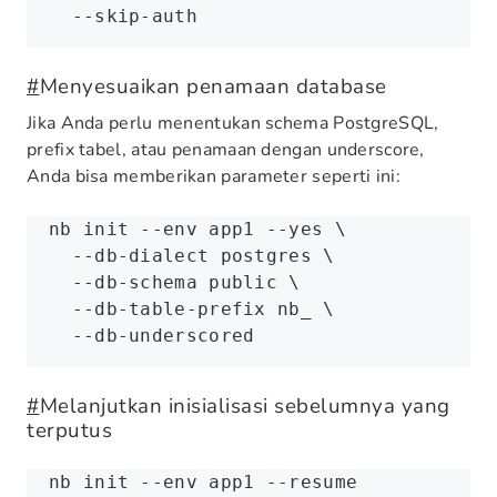
  --skip-auth
#
Menyesuaikan penamaan database
Jika Anda perlu menentukan schema PostgreSQL,
prefix tabel, atau penamaan dengan underscore,
Anda bisa memberikan parameter seperti ini:
nb
 init
 --env
 app1
 --yes
 \
  --db-dialect
 postgres
 \
  --db-schema
 public
 \
  --db-table-prefix
 nb_
 \
  --db-underscored
#
Melanjutkan inisialisasi sebelumnya yang
terputus
nb
 init
 --env
 app1
 --resume