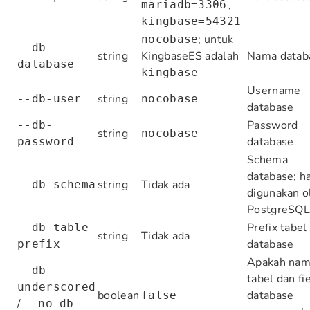
、
mariadb=3306
kingbase=54321
; untuk
nocobase
--db-
string
KingbaseES adalah
Nama datab
database
kingbase
Username
string
--db-user
nocobase
database
Password
--db-
string
nocobase
database
password
Schema
database; h
string
Tidak ada
--db-schema
digunakan o
PostgreSQ
Prefix tabel
--db-table-
string
Tidak ada
database
prefix
Apakah na
--db-
tabel dan fi
underscored
boolean
database
false
/
--no-db-