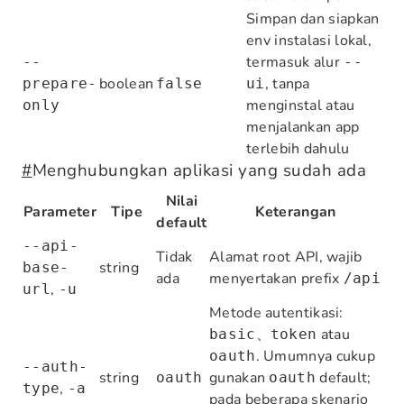
Simpan dan siapkan
env instalasi lokal,
termasuk alur
--
--
boolean
, tanpa
prepare-
false
ui
menginstal atau
only
menjalankan app
terlebih dahulu
#
Menghubungkan aplikasi yang sudah ada
Nilai
Parameter
Tipe
Keterangan
default
--api-
Tidak
Alamat root API, wajib
string
base-
ada
menyertakan prefix
/api
,
url
-u
Metode autentikasi:
、
atau
basic
token
. Umumnya cukup
oauth
--auth-
string
gunakan
default;
oauth
oauth
,
type
-a
pada beberapa skenario