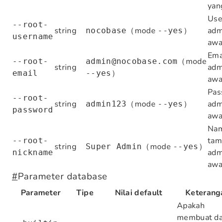
yan
Us
--root-
string
（mode
）
adm
nocobase
--yes
username
awa
Ema
（mode
--root-
admin@nocobase.com
string
adm
）
email
--yes
awa
Pas
--root-
string
（mode
）
adm
admin123
--yes
password
awa
Na
tam
--root-
string
（mode
）
Super Admin
--yes
adm
nickname
awa
#
Parameter database
Parameter
Tipe
Nilai default
Keterang
Apakah
membuat d