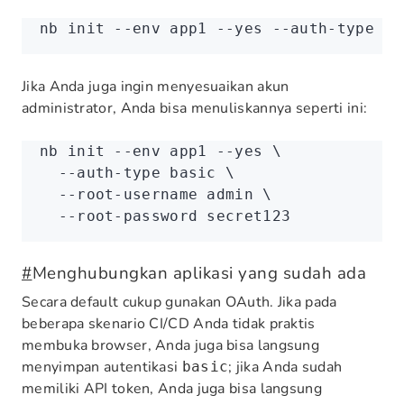
nb
 init
 --env
 app1
 --yes
 --auth-type
 ba
Jika Anda juga ingin menyesuaikan akun
administrator, Anda bisa menuliskannya seperti ini:
nb
 init
 --env
 app1
 --yes
 \
  --auth-type
 basic
 \
  --root-username
 admin
 \
  --root-password
 secret123
#
Menghubungkan aplikasi yang sudah ada
Secara default cukup gunakan OAuth. Jika pada
beberapa skenario CI/CD Anda tidak praktis
membuka browser, Anda juga bisa langsung
menyimpan autentikasi
; jika Anda sudah
basic
memiliki API token, Anda juga bisa langsung