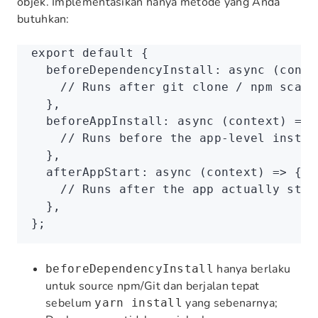
objek. Implementasikan hanya metode yang Anda
butuhkan:
export
 default
 {
  beforeDependencyInstall
:
 async
 (conte
    // Runs after git clone / npm scaff
  }
,
  beforeAppInstall
:
 async
 (context) 
=>
 
    // Runs before the app-level instal
  }
,
  afterAppStart
:
 async
 (context) 
=>
 {
    // Runs after the app actually star
  }
,
};
hanya berlaku
beforeDependencyInstall
untuk source npm/Git dan berjalan tepat
sebelum
yang sebenarnya;
yarn install