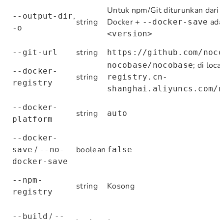
Untuk npm/Git diturunkan dar
,
--output-dir
string
Docker +
ad
--docker-save
-o
<version>
string
--git-url
https://github.com/noc
; di lo
nocobase/nocobase
--docker-
string
registry.cn-
registry
shanghai.aliyuncs.com/
--docker-
string
auto
platform
--docker-
/
boolean
save
--no-
false
docker-save
--npm-
string
Kosong
registry
/
--build
--