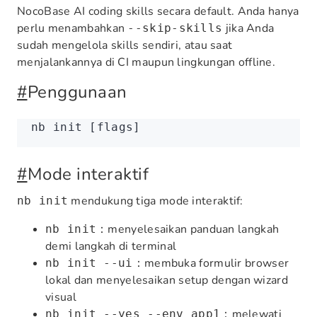
NocoBase AI coding skills secara default. Anda hanya
perlu menambahkan
jika Anda
--skip-skills
sudah mengelola skills sendiri, atau saat
menjalankannya di CI maupun lingkungan offline.
#
Penggunaan
nb
 init
 [flags]
#
Mode interaktif
mendukung tiga mode interaktif:
nb init
：menyelesaikan panduan langkah
nb init
demi langkah di terminal
：membuka formulir browser
nb init --ui
lokal dan menyelesaikan setup dengan wizard
visual
：melewati
nb init --yes --env app1