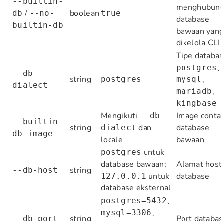
--builtin-
menghubun
/
boolean
db
--no-
true
database
builtin-db
bawaan yan
dikelola CLI
Tipe databa
postgres
--db-
string
、
postgres
mysql
dialect
、
mariadb
kingbase
Mengikuti
Image conta
--db-
--builtin-
string
dan
database
dialect
db-image
locale
bawaan
untuk
postgres
database bawaan;
Alamat hos
string
--db-host
untuk
database
127.0.0.1
database eksternal
、
postgres=5432
、
mysql=3306
string
Port databa
--db-port