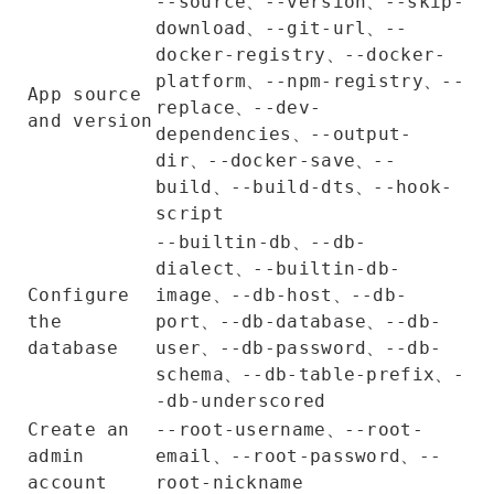
、
、
--source
--version
--skip-
、
、
download
--git-url
--
、
docker-registry
--docker-
、
、
platform
--npm-registry
--
App source
、
replace
--dev-
and version
、
dependencies
--output-
、
、
dir
--docker-save
--
、
、
build
--build-dts
--hook-
script
、
--builtin-db
--db-
、
dialect
--builtin-db-
、
、
Configure
image
--db-host
--db-
、
、
the
port
--db-database
--db-
、
、
database
user
--db-password
--db-
、
、
schema
--db-table-prefix
-
-db-underscored
、
Create an
--root-username
--root-
、
、
admin
email
--root-password
--
account
root-nickname