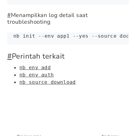
#
Menampilkan log detail saat
troubleshooting
nb
 init
 --env
 app1
 --yes
 --source
 docke
#
Perintah terkait
nb env add
nb env auth
nb source download