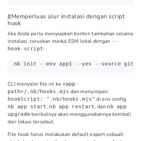
#
Memperluas alur instalasi dengan script
hook
Jika Anda perlu menyiapkan konten tambahan selama
instalasi, teruskan modul ESM lokal dengan
--
:
hook-script
nb
 init
 --env
 app1
 --yes
 --source
 git
 -
CLI menyalin file ini ke
<app-
dan menyimpan
path>/.nb/hooks.mjs
di env config.
hookScript: ".nb/hooks.mjs"
,
, dan
nb app start
nb app restart
nb app
berikutnya akan menggunakannya kembali
upgrade
dari lokasi tersebut.
File hook harus melakukan default export sebuah