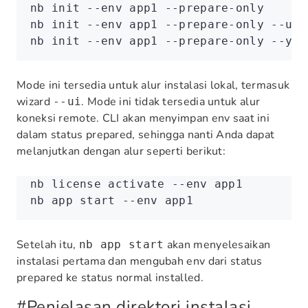
nb
 init
 --env
 app1
 --prepare-only
nb
 init
 --env
 app1
 --prepare-only
 --ui
nb
 init
 --env
 app1
 --prepare-only
 --yes
Mode ini tersedia untuk alur instalasi lokal, termasuk
wizard
. Mode ini tidak tersedia untuk alur
--ui
koneksi remote. CLI akan menyimpan env saat ini
dalam status prepared, sehingga nanti Anda dapat
melanjutkan dengan alur seperti berikut:
nb
 license
 activate
 --env
 app1
nb
 app
 start
 --env
 app1
Setelah itu,
akan menyelesaikan
nb app start
instalasi pertama dan mengubah env dari status
prepared ke status normal installed.
#
Penjelasan direktori instalasi