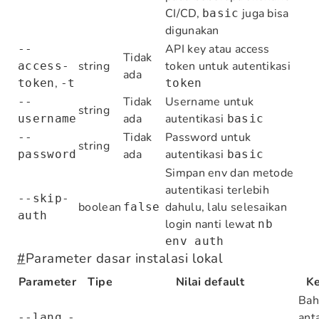
CI/CD,
juga bisa
basic
digunakan
API key atau access
--
Tidak
string
token untuk autentikasi
access-
ada
,
token
-t
token
Tidak
Username untuk
--
string
ada
autentikasi
username
basic
Tidak
Password untuk
--
string
ada
autentikasi
password
basic
Simpan env dan metode
autentikasi terlebih
--skip-
boolean
dahulu, lalu selesaikan
false
auth
login nanti lewat
nb
env auth
#
Parameter dasar instalasi lokal
Parameter
Tipe
Nilai default
Ke
Bah
,
ant
--lang
-