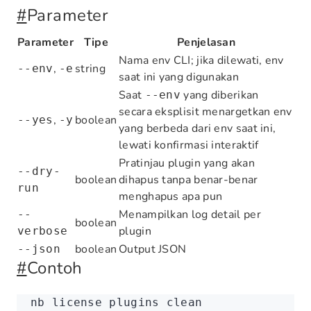
#
Parameter
Parameter
Tipe
Penjelasan
Nama env CLI; jika dilewati, env
,
string
--env
-e
saat ini yang digunakan
Saat
yang diberikan
--env
secara eksplisit menargetkan env
,
boolean
--yes
-y
yang berbeda dari env saat ini,
lewati konfirmasi interaktif
Pratinjau plugin yang akan
--dry-
boolean
dihapus tanpa benar-benar
run
menghapus apa pun
Menampilkan log detail per
--
boolean
plugin
verbose
boolean
Output JSON
--json
#
Contoh
nb
 license
 plugins
 clean