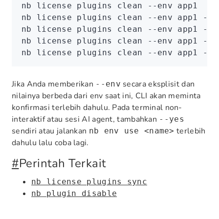
nb
 license
 plugins
 clean
 --env
 app1
nb
 license
 plugins
 clean
 --env
 app1
 --y
nb
 license
 plugins
 clean
 --env
 app1
 --d
nb
 license
 plugins
 clean
 --env
 app1
 --v
nb
 license
 plugins
 clean
 --env
 app1
 --j
Jika Anda memberikan
secara eksplisit dan
--env
nilainya berbeda dari env saat ini, CLI akan meminta
konfirmasi terlebih dahulu. Pada terminal non-
interaktif atau sesi AI agent, tambahkan
--yes
sendiri atau jalankan
terlebih
nb env use <name>
dahulu lalu coba lagi.
#
Perintah Terkait
nb license plugins sync
nb plugin disable