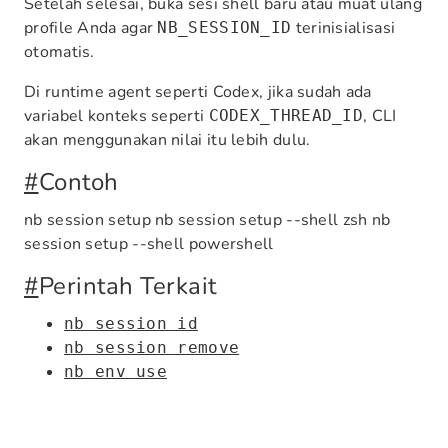
Setelah selesai, buka sesi shell baru atau muat ulang
profile Anda agar
terinisialisasi
NB_SESSION_ID
otomatis.
Di runtime agent seperti Codex, jika sudah ada
variabel konteks seperti
, CLI
CODEX_THREAD_ID
akan menggunakan nilai itu lebih dulu.
#
Contoh
nb session setup nb session setup --shell zsh nb
session setup --shell powershell
#
Perintah Terkait
nb session id
nb session remove
nb env use