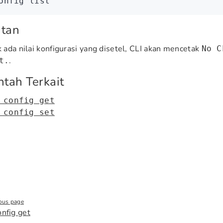
onfig
 list
atan
ak ada nilai konfigurasi yang disetel, CLI akan mencetak
No C
.
t.
ntah Terkait
 config get
 config set
ous page
onfig get