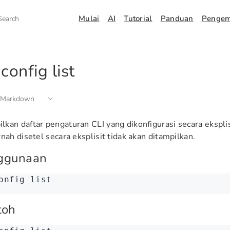
Mulai
AI
Tutorial
Panduan
Penge
Search
config list
 Markdown
kan daftar pengaturan CLI yang dikonfigurasi secara eksplisi
rnah disetel secara eksplisit tidak akan ditampilkan.
ggunaan
onfig
 list
toh