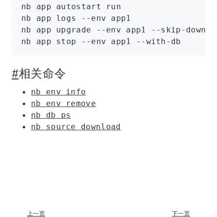
nb
 app
 autostart
 run
nb
 app
 logs
 --env
 app1
nb
 app
 upgrade
 --env
 app1
 --skip-downlo
nb
 app
 stop
 --env
 app1
 --with-db
#
相关命令
nb env info
nb env remove
nb db ps
nb source download
上一页
下一页