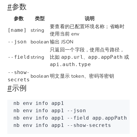
#
参数
参数
类型
说明
要查看的已配置环境名称；省略时
string
[name]
使用当前 env
boolean
输出 JSON
--json
只返回一个字段，使用点号路径，
string
比如
、
或
--field
app.url
app.appPath
api.auth.type
--show-
boolean
明文显示 token、密码等密钥
secrets
#
示例
nb
 env
 info
 app1
nb
 env
 info
 app1
 --json
nb
 env
 info
 app1
 --field
 app.appPath
nb
 env
 info
 app1
 --show-secrets