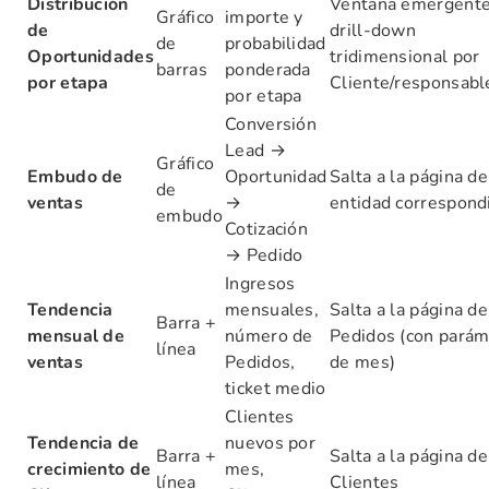
Distribución
Ventana emergente
Gráfico
importe y
de
drill-down
de
probabilidad
Oportunidades
tridimensional por
barras
ponderada
por etapa
Cliente/responsab
por etapa
Conversión
Lead →
Gráfico
Embudo de
Oportunidad
Salta a la página de
de
ventas
→
entidad correspond
embudo
Cotización
→ Pedido
Ingresos
Tendencia
mensuales,
Salta a la página de
Barra +
mensual de
número de
Pedidos (con parám
línea
ventas
Pedidos,
de mes)
ticket medio
Clientes
Tendencia de
nuevos por
Barra +
Salta a la página de
crecimiento de
mes,
línea
Clientes