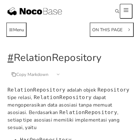
Menu
ON THIS PAGE
#
RelationRepository
Copy Markdown
adalah objek
RelationRepository
Repository
tipe relasi,
dapat
RelationRepository
mengoperasikan data asosiasi tanpa memuat
asosiasi. Berdasarkan
,
RelationRepository
setiap tipe asosiasi memiliki implementasi yang
sesuai, yaitu
HasOneRepository