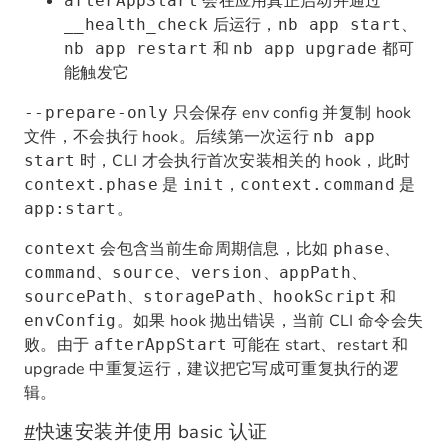
会在应用真正启动并通过
afterAppStart
后运行，
、
__health_check
nb app start
和
都可
nb app restart
nb app upgrade
能触发它
只会保存 env config 并复制 hook
--prepare-only
文件，不会执行 hook。后续第一次运行
nb app
时，CLI 才会执行首次安装相关的 hook，此时
start
是
，
是
context.phase
init
context.command
。
app:start
会包含当前生命周期信息，比如
、
context
phase
、
、
、
、
command
source
version
appPath
、
、
和
sourcePath
storagePath
hookScript
。如果 hook 抛出错误，当前 CLI 命令会失
envConfig
败。由于
可能在 start、restart 和
afterAppStart
upgrade 中重复运行，建议把它写成可重复执行的逻
辑。
#
快速安装并使用 basic 认证