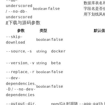
--db-
数据库表名
underscored
boolean
字段名是否
false
/
--no-db-
用下划线风
underscored
#
下载与源码参数
参数
类型
默认
--skip-
boolean
false
download
,
string
--source
-s
docker
,
string
--version
-v
beta
,
boolean
--replace
-r
false
--dev-
,
dependencies
boolean
false
/
-D
--no-dev-
dependencies
,
npm/Git 时跟随
--output-dir
--app-path