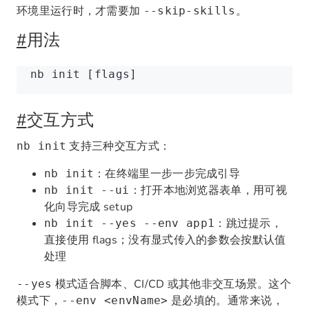
环境里运行时，才需要加
。
--skip-skills
#
用法
nb
 init
 [flags]
#
交互方式
支持三种交互方式：
nb init
：在终端里一步一步完成引导
nb init
：打开本地浏览器表单，用可视
nb init --ui
化向导完成 setup
：跳过提示，
nb init --yes --env app1
直接使用 flags；没有显式传入的参数会按默认值
处理
模式适合脚本、CI/CD 或其他非交互场景。这个
--yes
模式下，
是必填的。通常来说，
--env <envName>