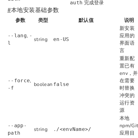
完成登录
auth
#
本地安装基础参数
参数
类型
默认值
说明
新安装
,
应用的
--lang
-
string
en-US
界面语
l
言
重新配
置已有
env，并
,
在需要
--force
boolean
false
时替换
-f
冲突的
运行资
源
本地
npm/Gi
--app-
string
./<envName>/
应用目
path