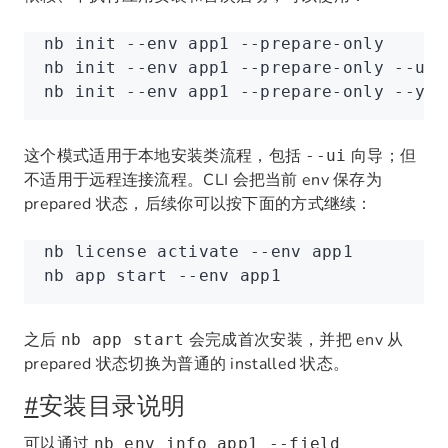
nb
 init
 --env
 app1
 --prepare-only
nb
 init
 --env
 app1
 --prepare-only
 --ui
nb
 init
 --env
 app1
 --prepare-only
 --yes
这个模式适用于本地安装类流程，包括
向导；但
--ui
不适用于远程连接流程。CLI 会把当前 env 保存为
prepared 状态，后续你可以按下面的方式继续：
nb
 license
 activate
 --env
 app1
nb
 app
 start
 --env
 app1
之后
会完成首次安装，并把 env 从
nb app start
prepared 状态切换为普通的 installed 状态。
#
安装目录说明
可以通过
nb env info app1 --field