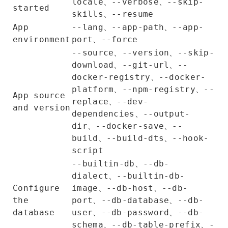
、
、
locale
--verbose
--skip-
started
、
skills
--resume
、
、
App
--lang
--app-path
--app-
、
environment
port
--force
、
、
--source
--version
--skip-
、
、
download
--git-url
--
、
docker-registry
--docker-
、
、
platform
--npm-registry
--
App source
、
replace
--dev-
and version
、
dependencies
--output-
、
、
dir
--docker-save
--
、
、
build
--build-dts
--hook-
script
、
--builtin-db
--db-
、
dialect
--builtin-db-
、
、
Configure
image
--db-host
--db-
、
、
the
port
--db-database
--db-
、
、
database
user
--db-password
--db-
、
、
schema
--db-table-prefix
-