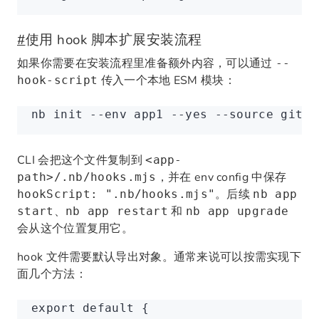
#
使用 hook 脚本扩展安装流程
如果你需要在安装流程里准备额外内容，可以通过
--
传入一个本地 ESM 模块：
hook-script
nb
 init
 --env
 app1
 --yes
 --source
 git
 -
CLI 会把这个文件复制到
<app-
，并在 env config 中保存
path>/.nb/hooks.mjs
。后续
hookScript: ".nb/hooks.mjs"
nb app
、
和
start
nb app restart
nb app upgrade
会从这个位置复用它。
hook 文件需要默认导出对象。通常来说可以按需实现下
面几个方法：
export
 default
 {