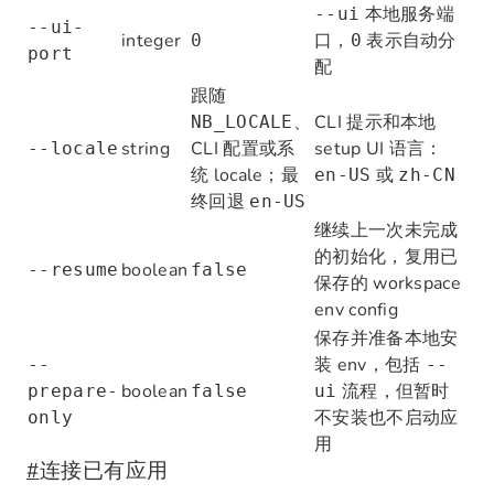
本地服务端
--ui
--ui-
integer
口，
表示自动分
0
0
port
配
跟随
、
CLI 提示和本地
NB_LOCALE
string
CLI 配置或系
setup UI 语言：
--locale
统 locale；最
或
en-US
zh-CN
终回退
en-US
继续上一次未完成
的初始化，复用已
boolean
--resume
false
保存的 workspace
env config
保存并准备本地安
装 env，包括
--
--
boolean
流程，但暂时
prepare-
false
ui
不安装也不启动应
only
用
#
连接已有应用