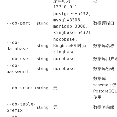
据库时为
址
127.0.0.1
、
postgres=5432
、
mysql=3306
string
数据库端口
--db-port
、
mariadb=3306
kingbase=54321
；
nocobase
--db-
string
KingbaseES 时为
数据库名称
database
kingbase
string
数据库用户
--db-user
nocobase
--db-
string
数据库密码
nocobase
password
数据库
schema；仅
string
无
--db-schema
PostgreSQ
使用
--db-table-
string
无
数据表前缀
prefix