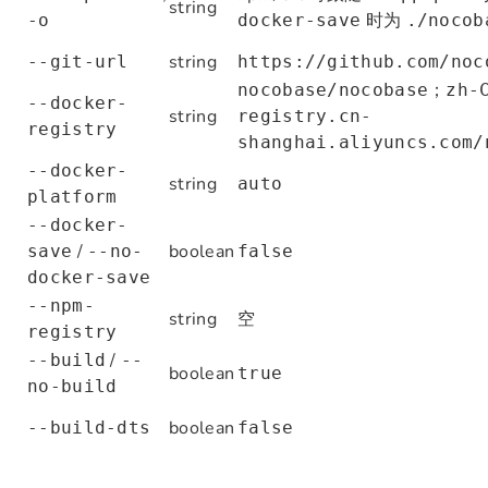
string
时为
-o
docker-save
./nocob
string
--git-url
https://github.com/noc
；
nocobase/nocobase
zh-
--docker-
string
registry.cn-
registry
shanghai.aliyuncs.com/
--docker-
string
auto
platform
--docker-
/
boolean
save
--no-
false
docker-save
--npm-
string
空
registry
/
--build
--
boolean
true
no-build
boolean
--build-dts
false