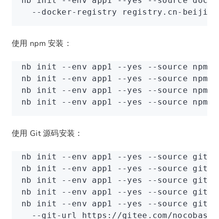
nb
 init
 --env
 app1
 --yes
 --source
 docke
  --docker-registry
 registry.cn-beijing
使用 npm 安装：
nb
 init
 --env
 app1
 --yes
 --source
 npm
 -
nb
 init
 --env
 app1
 --yes
 --source
 npm
 -
nb
 init
 --env
 app1
 --yes
 --source
 npm
 -
nb
 init
 --env
 app1
 --yes
 --source
 npm
 -
使用 Git 源码安装：
nb
 init
 --env
 app1
 --yes
 --source
 git
 -
nb
 init
 --env
 app1
 --yes
 --source
 git
 -
nb
 init
 --env
 app1
 --yes
 --source
 git
 -
nb
 init
 --env
 app1
 --yes
 --source
 git
 -
nb
 init
 --env
 app1
 --yes
 --source
 git
 -
  --git-url
 https://gitee.com/nocobase/