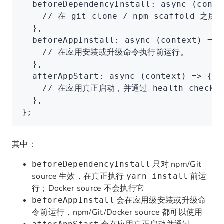
  beforeDependencyInstall
:
 async
 (conte
    // 在 git clone / npm scaffold 之
  }
,
  beforeAppInstall
:
 async
 (context) 
=>
 
    // 在应用安装或升级命令执行前运行。
  }
,
  afterAppStart
:
 async
 (context) 
=>
 {
    // 在应用真正启动，并通过 health check
  }
,
};
其中：
只对 npm/Git
beforeDependencyInstall
source 生效，在真正执行
前运
yarn install
行；Docker source 不会执行它
会在应用级安装或升级命
beforeAppInstall
令前运行，npm/Git/Docker source 都可以使用