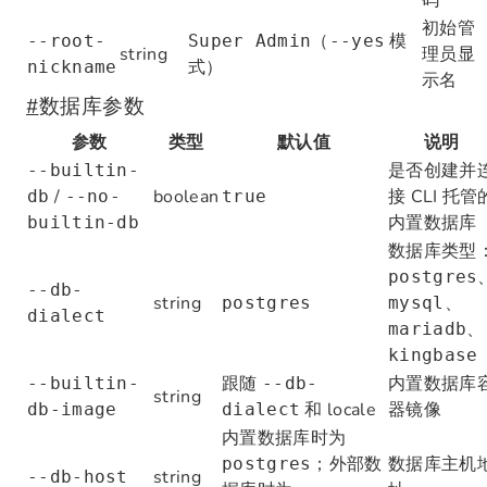
码
初始管
（
模
--root-
Super Admin
--yes
string
理员显
式）
nickname
示名
#
数据库参数
参数
类型
默认值
说明
是否创建并
--builtin-
/
boolean
接 CLI 托管
db
--no-
true
内置数据库
builtin-db
数据库类型
postgres
--db-
string
、
postgres
mysql
dialect
、
mariadb
kingbase
跟随
内置数据库
--builtin-
--db-
string
和 locale
器镜像
db-image
dialect
内置数据库时为
；外部数
数据库主机
postgres
string
--db-host