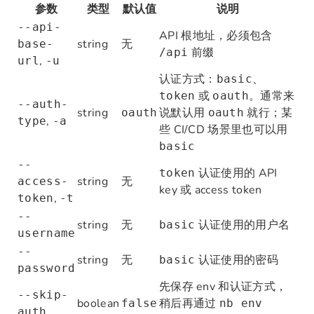
参数
类型
默认值
说明
--api-
API 根地址，必须包含
string
无
base-
前缀
/api
,
url
-u
认证方式：
、
basic
或
。通常来
token
oauth
--auth-
string
说默认用
就行；某
oauth
oauth
,
type
-a
些 CI/CD 场景里也可以用
basic
--
认证使用的 API
token
string
无
access-
key 或 access token
,
token
-t
--
string
无
认证使用的用户名
basic
username
--
string
无
认证使用的密码
basic
password
先保存 env 和认证方式，
--skip-
boolean
稍后再通过
false
nb env
auth