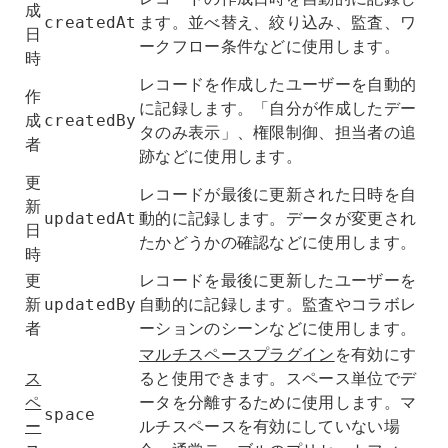
成
ます。並べ替え、絞り込み、監査、ワ
createdAt
日
ークフロー条件などに使用します。
時
レコードを作成したユーザーを自動的
作
に記録します。「自分が作成したデー
成
createdBy
タのみ表示」、権限制御、担当者の追
者
跡などに使用します。
更
レコードが最後に更新された日時を自
新
動的に記録します。データが変更され
updatedAt
日
たかどうかの確認などに使用します。
時
更
レコードを最後に更新したユーザーを
新
自動的に記録します。監査やコラボレ
updatedBy
者
ーションのシーンなどに使用します。
マルチスペースプラグイン
を有効にす
ス
ると使用できます。スペース単位でデ
ペ
ータを分離するために使用します。マ
space
ー
ルチスペースを有効にしていない場