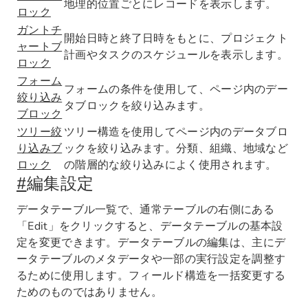
地理的位置ごとにレコードを表示します。
ロック
ガントチ
開始日時と終了日時をもとに、プロジェクト
ャートブ
計画やタスクのスケジュールを表示します。
ロック
フォーム
フォームの条件を使用して、ページ内のデー
絞り込み
タブロックを絞り込みます。
ブロック
ツリー絞
ツリー構造を使用してページ内のデータブロ
り込みブ
ックを絞り込みます。分類、組織、地域など
ロック
の階層的な絞り込みによく使用されます。
#
編集設定
データテーブル一覧で、通常テーブルの右側にある
「Edit」をクリックすると、データテーブルの基本設
定を変更できます。データテーブルの編集は、主にデ
ータテーブルのメタデータや一部の実行設定を調整す
るために使用します。フィールド構造を一括変更する
ためのものではありません。