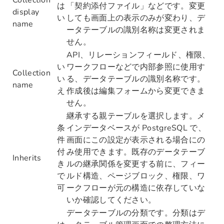
は
「契約添付ファイル」などです。変更
display
い
しても画面上の表示のみが変わり、デ
name
ータテーブルの識別名称は変更されま
せん。
API、リレーションフィールド、権限、
い
ワークフローなどで内部参照に使用す
Collection
い
る、データテーブルの識別名称です。
name
え
作成後は編集フォームから変更できま
せん。
継承する親テーブルを選択します。メ
条
インデータベースが PostgreSQL で、
件
画面にこの設定が表示される場合にの
付
み使用できます。既存のデータテーブ
Inherits
き
ルの継承関係を変更する前に、フィー
で
ルド構造、ページブロック、権限、ワ
可
ークフローが元の構造に依存していな
いか確認してください。
データテーブルの分類です。分類はデ