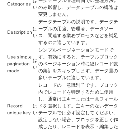
は
ータテーブル管理画面での整理方法に
Categories
い
のみ影響し、データテーブルの構造は
変更しません。
データテーブルの説明です。データテ
は
ーブルの用途、管理者、データソー
Description
い
ス、関連する業務プロセスなどを補足
するのに適しています。
シンプルページネーションモードで
Use simple
す。有効にすると、テーブルブロック
は
pagination
のページネーション時に総レコード数
い
mode
の集計をスキップします。データ量の
多いテーブルに適しています。
レコードの一意識別子です。ブロック
内でレコードを特定するために使用
し、通常は主キーまたは一意フィール
Record
は
ドを選択します。主キーのないデータ
unique key
い
テーブルでは必ず設定してください。
設定しない場合、ブロックを正しく作
成したり、レコードを表示・編集した