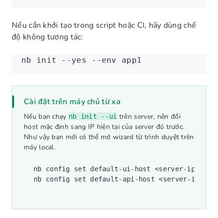
Nếu cần khởi tạo trong script hoặc CI, hãy dùng chế
độ không tương tác:
nb
 init
 --yes
 --env
 app1
Cài đặt trên máy chủ từ xa
Nếu bạn chạy
trên server, nên đổi
nb init --ui
host mặc định sang IP hiện tại của server đó trước.
Như vậy bạn mới có thể mở wizard từ trình duyệt trên
máy local.
nb
 config
 set
 default-ui-host
 <
server-i
p
>
nb
 config
 set
 default-api-host
 <
server-i
p
>