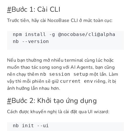
#
Bước 1: Cài CLI
Trước tiên, hãy cài NocoBase CLI ở mức toàn cục:
npm
 install
 -g
 @nocobase/cli@alpha
nb
 --version
Nếu bạn thường mở nhiều terminal cùng lúc hoặc
muốn thao tác song song với AI Agents, bạn cũng
nên chạy thêm
một lần. Làm
nb session setup
vậy thì mỗi phiên sẽ giữ
riêng, ít bị
current env
ảnh hưởng lẫn nhau hơn.
#
Bước 2: Khởi tạo ứng dụng
Cách được khuyến nghị là cài đặt qua UI wizard:
nb
 init
 --ui