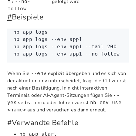
/
gefolgt wird
f
--no-
follow
#
Beispiele
nb
 app
 logs
nb
 app
 logs
 --env
 app1
nb
 app
 logs
 --env
 app1
 --tail
 200
nb
 app
 logs
 --env
 app1
 --no-follow
Wenn Sie
explizit übergeben und es sich von
--env
der aktuellen env unterscheidet, fragt die CLI zuerst
nach einer Bestätigung. In nicht interaktiven
Terminals oder AI-Agent-Sitzungen fügen Sie
--
selbst hinzu oder führen zuerst
yes
nb env use
aus und versuchen es dann erneut.
<name>
#
Verwandte Befehle
nb app start