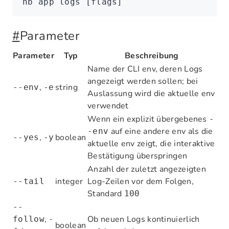
nb
 app
 logs
 [flags]
#
Parameter
Parameter
Typ
Beschreibung
Name der CLI env, deren Logs
angezeigt werden sollen; bei
,
string
--env
-e
Auslassung wird die aktuelle env
verwendet
Wenn ein explizit übergebenes
-
auf eine andere env als die
-env
,
boolean
--yes
-y
aktuelle env zeigt, die interaktive
Bestätigung überspringen
Anzahl der zuletzt angezeigten
integer
Log-Zeilen vor dem Folgen,
--tail
Standard
100
--
,
Ob neuen Logs kontinuierlich
follow
-
boolean