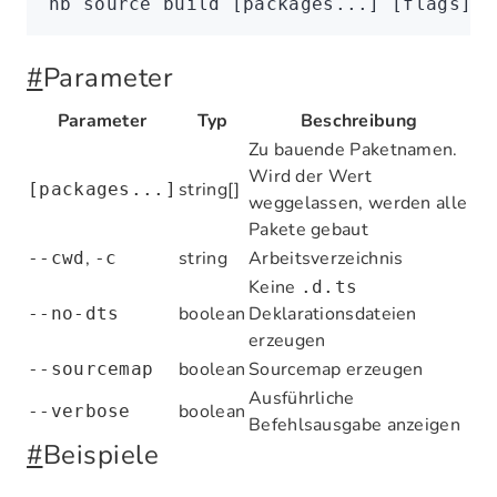
nb
 source
 build
 [packages...] [flags]
#
Parameter
Parameter
Typ
Beschreibung
Zu bauende Paketnamen.
Wird der Wert
string[]
[packages...]
weggelassen, werden alle
Pakete gebaut
,
string
Arbeitsverzeichnis
--cwd
-c
Keine
.d.ts
boolean
Deklarationsdateien
--no-dts
erzeugen
boolean
Sourcemap erzeugen
--sourcemap
Ausführliche
boolean
--verbose
Befehlsausgabe anzeigen
#
Beispiele