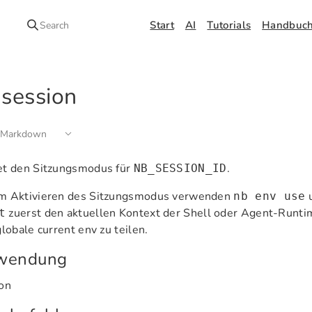
Start
AI
Tutorials
Handbuc
Search
 session
 Markdown
et den Sitzungsmodus für
.
NB_SESSION_ID
m Aktivieren des Sitzungsmodus verwenden
nb env use
zuerst den aktuellen Kontext der Shell oder Agent-Runtime
t
globale current env zu teilen.
wendung
on