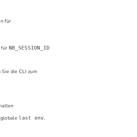
n für
 für
NB_SESSION_ID
 Sie die CLI zum
halten
 globale
,
last env