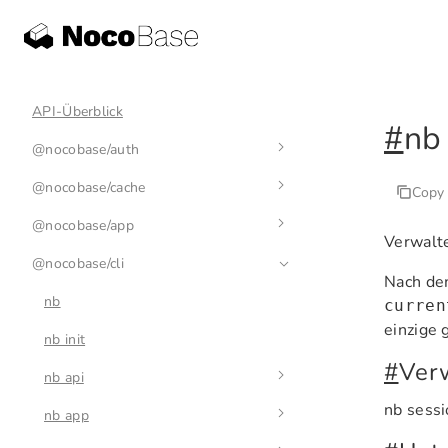
API-Überblick
#
nb
@nocobase/auth
@nocobase/cache
auth-manager
Copy
@nocobase/app
auth
cache-manager
Verwalt
@nocobase/cli
base-auth
cache
env
Nach de
nb
curren
einzige 
nb init
#
Ver
nb api
nb sessi
nb app
nb api resource