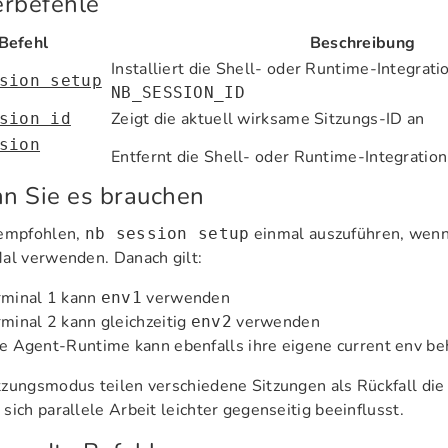
erbefehle
Befehl
Beschreibung
Installiert die Shell- oder Runtime-Integratio
sion setup
NB_SESSION_ID
Zeigt die aktuell wirksame Sitzungs-ID an
sion id
sion
Entfernt die Shell- oder Runtime-Integration
n Sie es brauchen
 empfohlen,
einmal auszuführen, wenn
nb session setup
al verwenden. Danach gilt:
rminal 1 kann
verwenden
env1
minal 2 kann gleichzeitig
verwenden
env2
e Agent-Runtime kann ebenfalls ihre eigene current env be
zungsmodus teilen verschiedene Sitzungen als Rückfall die
sich parallele Arbeit leichter gegenseitig beeinflusst.