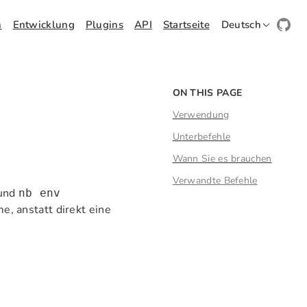
h
Entwicklung
Plugins
API
Startseite
Deutsch
ON THIS PAGE
Verwendung
Unterbefehle
Wann Sie es brauchen
Verwandte Befehle
und
nb env
, anstatt direkt eine