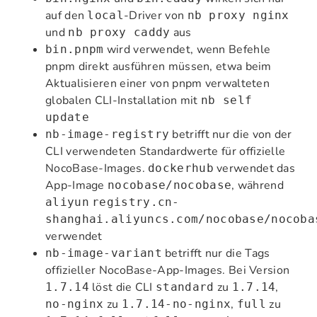
auf den
-Driver von
local
nb proxy nginx
und
aus
nb proxy caddy
wird verwendet, wenn Befehle
bin.pnpm
pnpm direkt ausführen müssen, etwa beim
Aktualisieren einer von pnpm verwalteten
globalen CLI-Installation mit
nb self
update
betrifft nur die von der
nb-image-registry
CLI verwendeten Standardwerte für offizielle
NocoBase-Images.
verwendet das
dockerhub
App-Image
, während
nocobase/nocobase
aliyun
registry.cn-
shanghai.aliyuncs.com/nocobase/nocoba
verwendet
betrifft nur die Tags
nb-image-variant
offizieller NocoBase-App-Images. Bei Version
löst die CLI
zu
,
1.7.14
standard
1.7.14
zu
,
zu
no-nginx
1.7.14-no-nginx
full