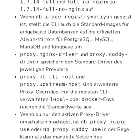
und
zu
1.7.14-full
full-no-nginx
auf
1.7.14-full-no-nginx
Wenn
gesetzt
nb-image-registry=aliyun
ist, stellt die CLI auch die Standard-Images für
eingebaute Datenbanken auf die offiziellen
Aliyun-Mirrors für PostgreSQL, MySQL,
MariaDB und Kingbase um
und
proxy.nginx-driver
proxy.caddy-
speichern den Standard-Driver des
driver
jeweiligen Providers
und
proxy.nb-cli-root
sind erweiterte
proxy.upstream-host
Proxy-Overrides. Für die meisten CLI-
verwalteten
- oder
-Envs
local
docker
reichen die Standardwerte aus
Wenn du nur den aktiven Proxy-Driver
umschalten möchtest, ist
nb proxy nginx
oder
in der Regel
use
nb proxy caddy use
klarer als das manuelle Setzen des