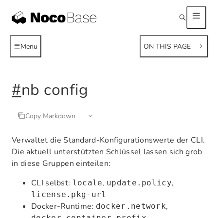
Menu
ON THIS PAGE
#
nb config
Copy Markdown
Verwaltet die Standard-Konfigurationswerte der CLI.
Die aktuell unterstützten Schlüssel lassen sich grob
in diese Gruppen einteilen:
CLI selbst:
,
,
locale
update.policy
license.pkg-url
Docker-Runtime:
,
docker.network
docker.container-prefix