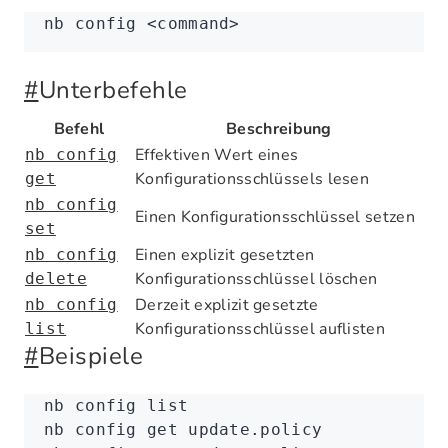
nb
 config
 <
comman
d
>
#
Unterbefehle
Befehl
Beschreibung
Effektiven Wert eines
nb config
Konfigurationsschlüssels lesen
get
nb config
Einen Konfigurationsschlüssel setzen
set
Einen explizit gesetzten
nb config
Konfigurationsschlüssel löschen
delete
Derzeit explizit gesetzte
nb config
Konfigurationsschlüssel auflisten
list
#
Beispiele
nb
 config
 list
nb
 config
 get
 update.policy