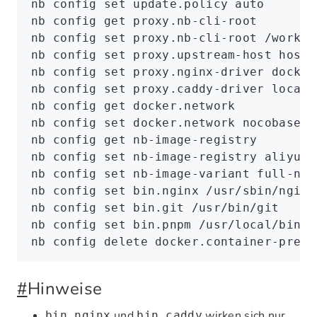
nb
 config
 set
 update.policy
 auto
nb
 config
 get
 proxy.nb-cli-root
nb
 config
 set
 proxy.nb-cli-root
 /worksp
nb
 config
 set
 proxy.upstream-host
 host.
nb
 config
 set
 proxy.nginx-driver
 docker
nb
 config
 set
 proxy.caddy-driver
 local
nb
 config
 get
 docker.network
nb
 config
 set
 docker.network
 nocobase
nb
 config
 get
 nb-image-registry
nb
 config
 set
 nb-image-registry
 aliyun
nb
 config
 set
 nb-image-variant
 full-no-
nb
 config
 set
 bin.nginx
 /usr/sbin/nginx
nb
 config
 set
 bin.git
 /usr/bin/git
nb
 config
 set
 bin.pnpm
 /usr/local/bin/p
nb
 config
 delete
 docker.container-prefi
#
Hinweise
und
wirken sich nur
bin.nginx
bin.caddy