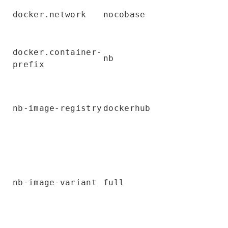
docker.network
nocobase
docker.container-
nb
prefix
nb-image-registry
dockerhub
nb-image-variant
full