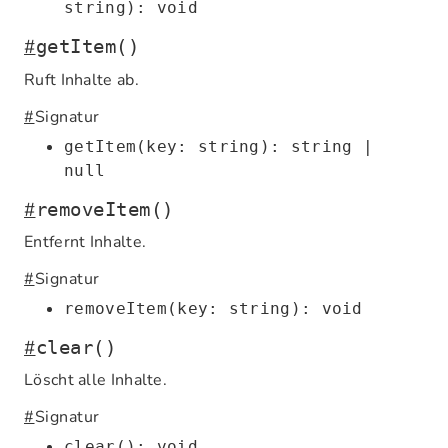
string): void
#
getItem()
Ruft Inhalte ab.
#
Signatur
getItem(key: string): string |
null
#
removeItem()
Entfernt Inhalte.
#
Signatur
removeItem(key: string): void
#
clear()
Löscht alle Inhalte.
#
Signatur
clear(): void