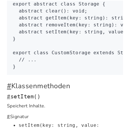
export
 abstract
 class
 Storage
 {
  abstract
 clear
()
:
 void
;
  abstract
 getItem
(key
:
 string
)
:
 string
  abstract
 removeItem
(key
:
 string
)
:
 voi
  abstract
 setItem
(key
:
 string
,
 value
:
 
}
export
 class
 CustomStorage
 extends
 Stor
  // ...
}
#
Klassenmethoden
#
setItem()
Speichert Inhalte.
#
Signatur
setItem(key: string, value: