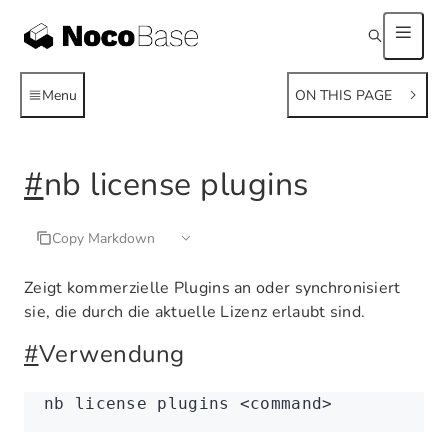
Menu
ON THIS PAGE
#
nb license plugins
Copy Markdown
Zeigt kommerzielle Plugins an oder synchronisiert
sie, die durch die aktuelle Lizenz erlaubt sind.
#
Verwendung
nb
 license
 plugins
 <
comman
d
>