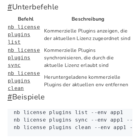
#
Unterbefehle
Befehl
Beschreibung
nb license
Kommerzielle Plugins anzeigen, die
plugins
der aktuellen Lizenz zugeordnet sind
list
Kommerzielle Plugins
nb license
synchronisieren, die durch die
plugins
aktuelle Lizenz erlaubt sind
sync
nb license
Heruntergeladene kommerzielle
plugins
Plugins der aktuellen env entfernen
clean
#
Beispiele
nb
 license
 plugins
 list
 --env
 app1
nb
 license
 plugins
 sync
 --env
 app1
 --dr
nb
 license
 plugins
 clean
 --env
 app1
 --v