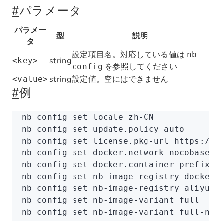
#
パラメータ
パラメー
型
説明
タ
設定項目名。対応している値は
nb
string
<key>
を参照してください
config
string
設定値。空にはできません
<value>
#
例
nb
 config
 set
 locale
 zh-CN
nb
 config
 set
 update.policy
 auto
nb
 config
 set
 license.pkg-url
 https://p
nb
 config
 set
 docker.network
 nocobase
nb
 config
 set
 docker.container-prefix
 n
nb
 config
 set
 nb-image-registry
 dockerh
nb
 config
 set
 nb-image-registry
 aliyun
nb
 config
 set
 nb-image-variant
 full
nb
 config
 set
 nb-image-variant
 full-no-