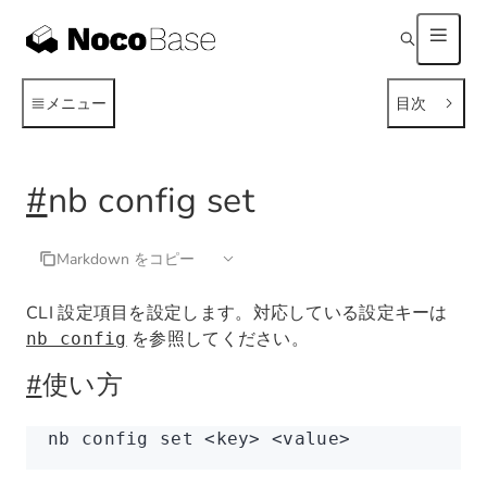
メニュー
目次
#
nb config set
Markdown をコピー
CLI 設定項目を設定します。対応している設定キーは
を参照してください。
nb config
#
使い方
nb
 config
 set
 <
ke
y
>
 <
valu
e
>