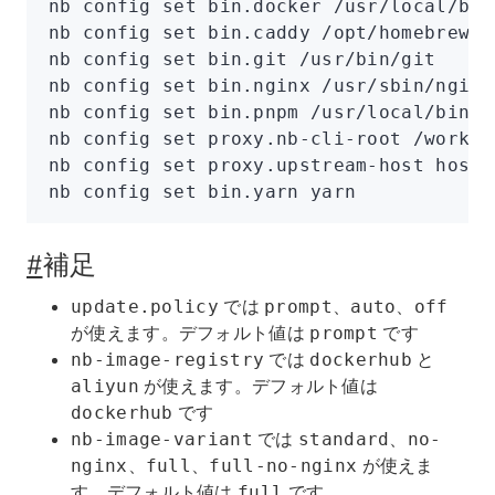
nb
 config
 set
 bin.docker
 /usr/local/bin
nb
 config
 set
 bin.caddy
 /opt/homebrew/b
nb
 config
 set
 bin.git
 /usr/bin/git
nb
 config
 set
 bin.nginx
 /usr/sbin/nginx
nb
 config
 set
 bin.pnpm
 /usr/local/bin/p
nb
 config
 set
 proxy.nb-cli-root
 /worksp
nb
 config
 set
 proxy.upstream-host
 host.
nb
 config
 set
 bin.yarn
 yarn
#
補足
では
、
、
update.policy
prompt
auto
off
が使えます。デフォルト値は
です
prompt
では
と
nb-image-registry
dockerhub
が使えます。デフォルト値は
aliyun
です
dockerhub
では
、
nb-image-variant
standard
no-
、
、
が使えま
nginx
full
full-no-nginx
す。デフォルト値は
です
full