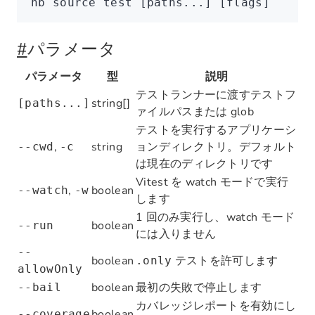
nb
 source
 test
 [paths...] [flags]
#
パラメータ
パラメータ
型
説明
テストランナーに渡すテストフ
string[]
[paths...]
ァイルパスまたは glob
テストを実行するアプリケーシ
,
string
ョンディレクトリ。デフォルト
--cwd
-c
は現在のディレクトリです
Vitest を watch モードで実行
,
boolean
--watch
-w
します
1 回のみ実行し、watch モード
boolean
--run
には入りません
--
boolean
テストを許可します
.only
allowOnly
boolean
最初の失敗で停止します
--bail
カバレッジレポートを有効にし
boolean
--coverage