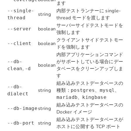
ます
内部テストランナーに single-
--single-
string
thread モードを渡します
thread
サーバーサイドテストモードを
boolean
--server
強制します
クライアントサイドテストモー
boolean
--client
ドを強制します
内部アプリケーションコマンド
がサポートしている場合にデー
--db-
boolean
,
タベースをクリーンアップしま
clean
-d
す
組み込みテストデータベースの
--db-
string
種類：
、
、
postgres
mysql
dialect
、
mariadb
kingbase
組み込みテストデータベースの
string
--db-image
Docker イメージ
組み込みテストデータベースが
string
--db-port
ホストに公開する TCP ポート