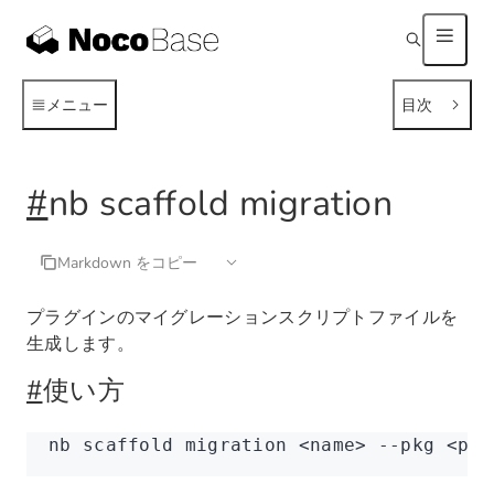
メニュー
目次
#
nb scaffold migration
Markdown をコピー
プラグインのマイグレーションスクリプトファイルを
生成します。
#
使い方
nb
 scaffold
 migration
 <
nam
e
>
 --pkg
 <
pk
g