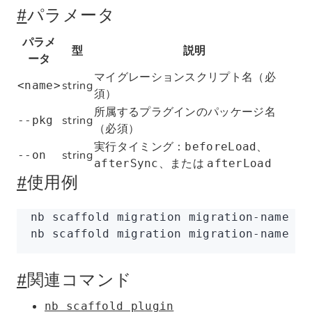
#
パラメータ
パラメ
型
説明
ータ
マイグレーションスクリプト名（必
string
<name>
須）
所属するプラグインのパッケージ名
string
--pkg
（必須）
実行タイミング：
、
beforeLoad
string
--on
、または
afterSync
afterLoad
#
使用例
nb
 scaffold
 migration
 migration-name
 --
nb
 scaffold
 migration
 migration-name
 --
#
関連コマンド
nb scaffold plugin