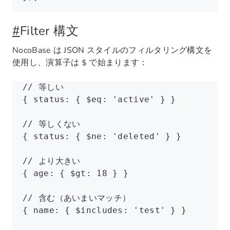
#
Filter 構文
NocoBase は JSON スタイルのフィルタリング構文を
使用し、演算子は
で始まります：
$
// 等しい
{ status
:
 { $eq
:
 'active'
 } }
// 等しくない
{ status
:
 { $ne
:
 'deleted'
 } }
// より大きい
{ age
:
 { $gt
:
 18
 } }
// 含む（あいまいマッチ）
{ name
:
 { $includes
:
 'test'
 } }