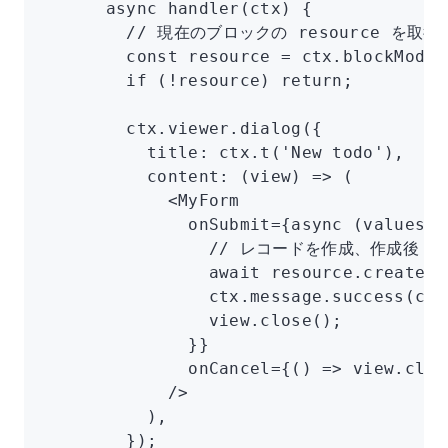
      async
 handler
(ctx) {
        // 現在のブロックの resource を取得
        const
 resource
 =
 ctx
.
blockModel
        if
 (
!
resource) 
return
;
        ctx
.
viewer
.dialog
({
          title
:
 ctx
.t
(
'New todo'
)
,
          content
:
 (view) 
=>
 (
            <
MyForm
              onSubmit
=
{
async
 (values) 
                // レコードを作成、作成後 r
                await
 resource
.create
(v
                ctx
.
message
.success
(
ctx
                view
.close
();
              }}
              onCancel
=
{() 
=>
 view
.clos
            />
          )
,
        });