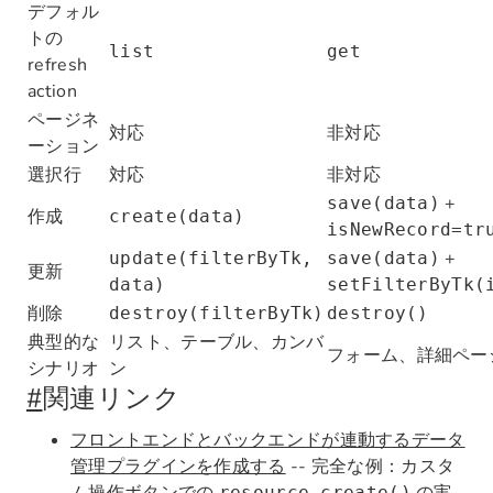
デフォル
トの
list
get
refresh
action
ページネ
対応
非対応
ーション
選択行
対応
非対応
+
save(data)
作成
create(data)
isNewRecord=tr
+
update(filterByTk,
save(data)
更新
data)
setFilterByTk(
削除
destroy(filterByTk)
destroy()
典型的な
リスト、テーブル、カンバ
フォーム、詳細ペー
シナリオ
ン
#
関連リンク
フロントエンドとバックエンドが連動するデータ
管理プラグインを作成する
-- 完全な例：カスタ
resource.create()