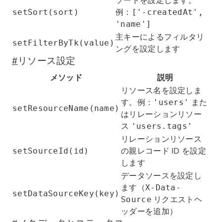
ソートを設定します。
例：
setSort(sort)
['-createdAt',
'name']
主キーによるフィルタリ
setFilterByTk(value)
ングを設定します
#
リソース設定
メソッド
説明
リソース名を設定しま
す。例：
また
'users'
setResourceName(name)
はリレーションリソー
ス
'users.tags'
リレーションリソース
の親レコード ID を設定
setSourceId(id)
します
データソースを設定し
ます（
X-Data-
setDataSourceKey(key)
リクエストヘ
Source
ッダーを追加）