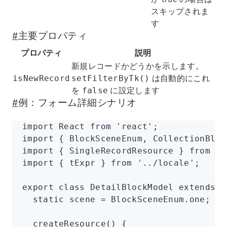
スキップされま
す
#
主要プロパティ
プロパティ
説明
新規レコードかどうかを示します。
は自動的にこれ
isNewRecord
setFilterByTk()
を
に設定します
false
#
例：フォーム詳細シナリオ
import
 React 
from
 'react'
;
import
 { BlockSceneEnum
,
 CollectionBloc
import
 { SingleRecordResource } 
from
 '@
import
 { tExpr } 
from
 '../locale'
;
export
 class
 DetailBlockModel
 extends
 C
  static
 scene 
=
 BlockSceneEnum
.one;
  createResource
() {