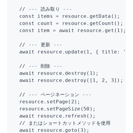
  // --- 読み取り ---
  const
 items
 =
 resource
.getData
();    
  const
 count
 =
 resource
.getCount
();   
  const
 item
 =
 await
 resource
.get
(
1
);  
  // --- 更新 ---
  await
 resource
.update
(
1
,
 { title
:
 'Up
  // --- 削除 ---
  await
 resource
.destroy
(
1
);           
  await
 resource
.destroy
([
1
,
 2
,
 3
]);   
  // --- ページネーション ---
  resource
.setPage
(
2
);
  resource
.setPageSize
(
50
);
  await
 resource
.refresh
();
  // またはショートカットメソッドを使用
  await
 resource
.goto
(
3
);