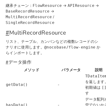
継承チェーン：
→
→
FlowResource
APIResource
→
BaseRecordResource
/
MultiRecordResource
SingleRecordResource
#
MultiRecordResource
リスト、テーブル、カンバンなどの複数レコードのシ
ナリオに使用します。
か
@nocobase/flow-engine
らインポートします。
#
データ操作
メソッド
パラメータ
説明
TDataIte
を返します
-
getData()
初期値は
[
す
データ配列
-
空でないか
hasData()