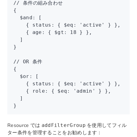
// 条件の組み合わせ
{
  $and
:
 [
    { status
:
 { $eq
:
 'active'
 } }
,
    { age
:
 { $gt
:
 18
 } }
,
  ]
}
// OR 条件
{
  $or
:
 [
    { status
:
 { $eq
:
 'active'
 } }
,
    { role
:
 { $eq
:
 'admin'
 } }
,
  ]
}
Resource では
を使用してフィル
addFilterGroup
ター条件を管理することをお勧めします：