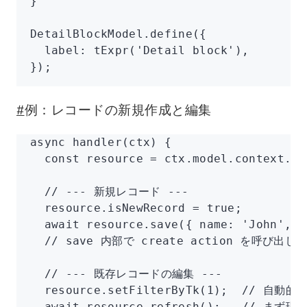
}
DetailBlockModel
.define
({
  label
:
 tExpr
(
'Detail block'
)
,
});
#
例：レコードの新規作成と編集
async 
handler
(ctx) {
  const
 resource
 =
 ctx
.
model
.
context
.re
  // --- 新規レコード ---
  resource
.isNewRecord 
=
 true
;
  await
 resource
.save
({ name
:
 'John'
,
 a
  // save 内部で create action を呼び出
  // --- 既存レコードの編集 ---
  resource
.setFilterByTk
(
1
);  
// 自動的に 
  await
 resource
.refresh
();   
// まず現