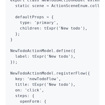
export
 class
 NewTodoActionModel
 extends
  static
 scene 
=
 ActionSceneEnum
.collec
  defaultProps 
=
 {
    type
:
 'primary'
,
    children
:
 tExpr
(
'New todo'
)
,
  };
}
NewTodoActionModel
.define
({
  label
:
 tExpr
(
'New todo'
)
,
});
NewTodoActionModel
.registerFlow
({
  key
:
 'newTodoFlow'
,
  title
:
 tExpr
(
'New todo'
)
,
  on
:
 'click'
,
  steps
:
 {
    openForm
:
 {