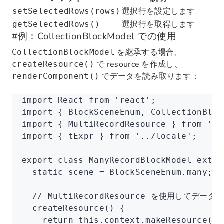
選択行を設定します
setSelectedRows(rows)
選択行を取得します
getSelectedRows()
#
例：CollectionBlockModel での使用
を継承する場合、
CollectionBlockModel
で resource を作成し、
createResource()
でデータを読み取ります：
renderComponent()
import
 React 
from
 'react'
;
import
 { BlockSceneEnum
,
 CollectionBloc
import
 { MultiRecordResource } 
from
 '@n
import
 { tExpr } 
from
 '../locale'
;
export
 class
 ManyRecordBlockModel
 exten
  static
 scene 
=
 BlockSceneEnum
.many;
  // MultiRecordResource を使用してデ
  createResource
() {
    return
 this
.
context
.makeResource
(Mu