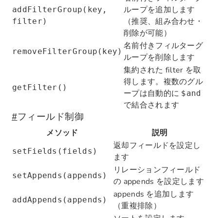
ループを追加します
addFilterGroup(key,
（推奨、組み合わせ・
filter)
削除が可能）
名前付きフィルターグ
removeFilterGroup(key)
ループを削除します
集約された filter を取
得します。複数のグル
getFilter()
ープは自動的に
$and
で結合されます
#
フィールド制御
メソッド
説明
返却フィールドを設定し
setFields(fields)
ます
リレーションフィールド
setAppends(appends)
の appends を設定します
appends を追加します
addAppends(appends)
（重複排除）