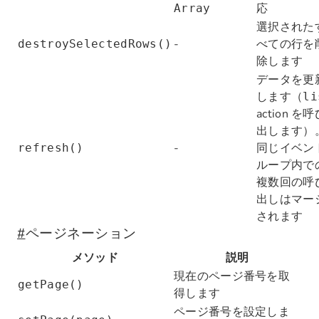
応
Array
選択された
-
べての行を
destroySelectedRows()
除します
データを更
します（
li
action を
出します）
-
同じイベン
refresh()
ループ内で
複数回の呼
出しはマー
されます
#
ページネーション
メソッド
説明
現在のページ番号を取
getPage()
得します
ページ番号を設定しま