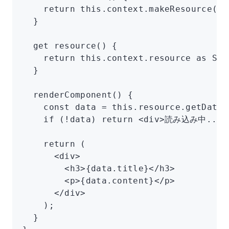
    return
 this
.
context
.makeResource
(Si
  }
  get
 resource
() {
    return
 this
.
context
.resource 
as
 Sin
  }
  renderComponent
() {
    const
 data
 =
 this
.
resource
.getData
(
    if
 (
!
data) 
return
 <
div
>読み込み中...<
    return
 (
      <
div
>
        <
h3
>{
data
.title}</
h3
>
        <
p
>{
data
.content}</
p
>
      </
div
>
    );
  }