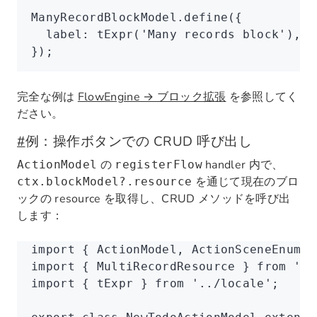
ManyRecordBlockModel
.define
({
  label
:
 tExpr
(
'Many records block'
)
,
});
完全な例は
FlowEngine → ブロック拡張
を参照してく
ださい。
#
例：操作ボタンでの CRUD 呼び出し
の
handler 内で、
ActionModel
registerFlow
を通じて現在のブロ
ctx.blockModel?.resource
ックの resource を取得し、CRUD メソッドを呼び出
します：
import
 { ActionModel
,
 ActionSceneEnum }
import
 { MultiRecordResource } 
from
 '@n
import
 { tExpr } 
from
 '../locale'
;