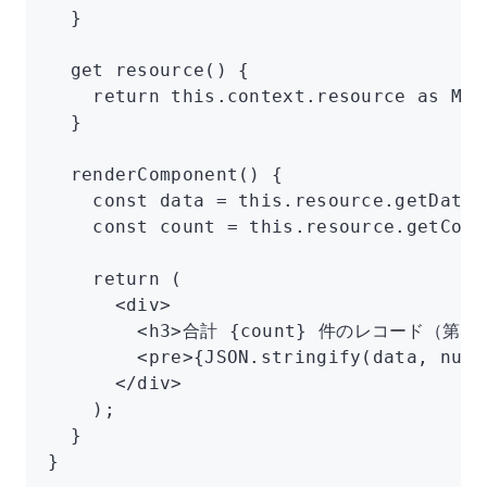
  }
  get
 resource
() {
    return
 this
.
context
.resource 
as
 Mul
  }
  renderComponent
() {
    const
 data
 =
 this
.
resource
.getData
(
    const
 count
 =
 this
.
resource
.getCoun
    return
 (
      <
div
>
        <
h3
>合計 {count} 件のレコード（第 {
        <
pre
>{
JSON
.stringify
(data
,
 null
      </
div
>
    );
  }
}