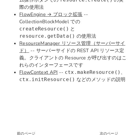
ム操作ボタンでの
の実
際の使用法
FlowEngine → ブロック拡張
--
CollectionBlockModel での
と
createResource()
の使用法
resource.getData()
ResourceManager リソース管理（サーバーサイ
ド）
-- サーバーサイドの REST API リソース定
義。クライアントの Resource が呼び出すのはこ
れらのインターフェースです
FlowContext API
--
、
ctx.makeResource()
などのメソッドの説明
ctx.initResource()
前のページ
次のページ