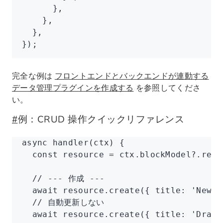
      }
,
    }
,
  }
,
});
完全な例は
フロントエンドとバックエンドが連動する
データ管理プラグインを作成する
を参照してくださ
い。
#
例：CRUD 操作クイックリファレンス
async 
handler
(ctx) {
  const
 resource
 =
 ctx
.
blockModel
?.reso
  // --- 作成 ---
  await
 resource
.create
({ title
:
 'New i
  // 自動更新しない
  await
 resource
.create
({ title
:
 'Draft