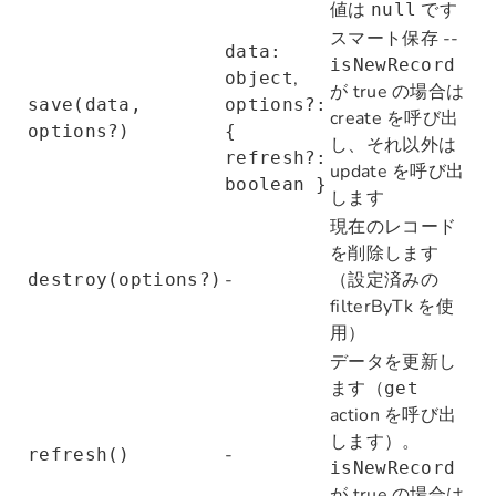
値は
です
null
スマート保存 --
data:
isNewRecord
,
object
が true の場合は
save(data,
options?:
create を呼び出
options?)
{
し、それ以外は
refresh?:
update を呼び出
boolean }
します
現在のレコード
を削除します
-
（設定済みの
destroy(options?)
filterByTk を使
用）
データを更新し
ます（
get
action を呼び出
します）。
-
refresh()
isNewRecord
が true の場合は