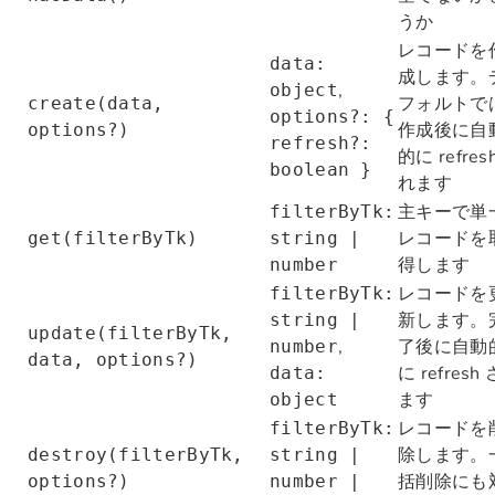
うか
レコードを
data:
成します。
,
object
フォルトで
create(data,
options?: {
作成後に自
options?)
refresh?:
的に refres
boolean }
れます
主キーで単
filterByTk:
レコードを
get(filterByTk)
string |
得します
number
レコードを
filterByTk:
新します。
string |
update(filterByTk,
,
了後に自動
number
data, options?)
に refresh
data:
ます
object
レコードを
filterByTk:
除します。
destroy(filterByTk,
string |
括削除にも
options?)
number |