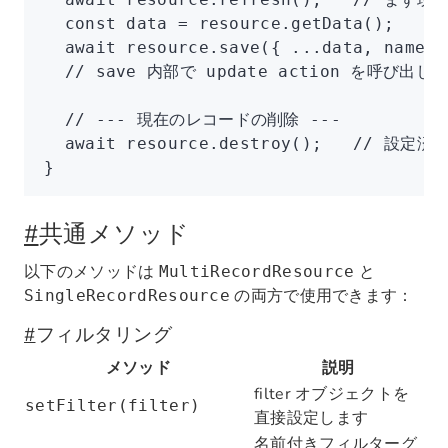
  const
 data
 =
 resource
.getData
();
  await
 resource
.save
({ 
...
data
,
 name
:
 
  // save 内部で update action を呼び出し
  // --- 現在のレコードの削除 ---
  await
 resource
.destroy
();   
// 設定済み
}
#
共通メソッド
以下のメソッドは
と
MultiRecordResource
の両方で使用できます：
SingleRecordResource
#
フィルタリング
メソッド
説明
filter オブジェクトを
setFilter(filter)
直接設定します
名前付きフィルターグ