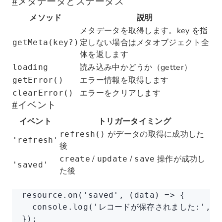
#
メタデータとステータス
メソッド
説明
メタデータを取得します。key を指
定しない場合はメタオブジェクト全
getMeta(key?)
体を返します
読み込み中かどうか（getter）
loading
エラー情報を取得します
getError()
エラーをクリアします
clearError()
#
イベント
イベント
トリガータイミング
がデータの取得に成功した
refresh()
'refresh'
後
/
/
操作が成功し
create
update
save
'saved'
た後
resource
.on
(
'saved'
,
 (data) 
=>
 {
  console
.log
(
'レコードが保存されました:'
,
 d
});