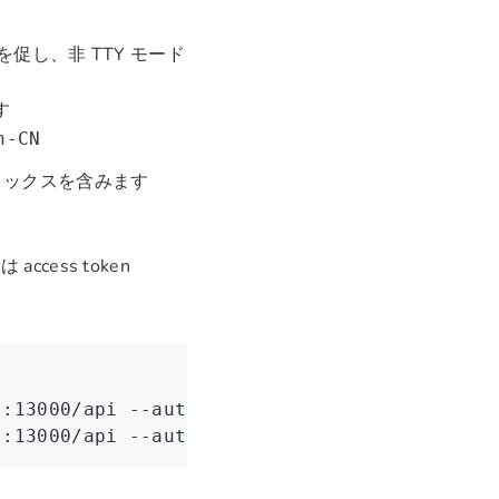
促し、非 TTY モード
す
h-CN
ィックスを含みます
ccess token
t:13000/api
 --auth-type
 oauth
t:13000/api
 --auth-type
 token
 --access-token