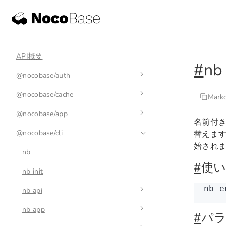
API概要
#
nb
@nocobase/auth
@nocobase/cache
auth-manager
Mar
@nocobase/app
auth
cache-manager
名前付きの
@nocobase/cli
base-auth
cache
env
替えま
始され
nb
#
使
nb init
nb
 e
nb api
nb app
nb api resource
#
パ