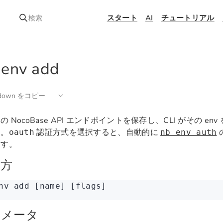
スタート
AI
チュートリアル
検索
 env add
kdown をコピー
 NocoBase API エンドポイントを保存し、CLI がその e
す。
認証方式を選択すると、自動的に
oauth
nb env auth
ます。
い方
nv
 add
 [name] [flags]
ラメータ