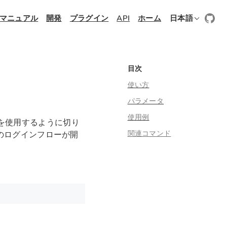
マニュアル
開発
プラグイン
API
ホーム
日本語
目次
使い方
パラメータ
使用例
nv を使用するように切り
関連コマンド
のログインフローが開