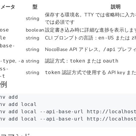
ラメータ
型
説明
保存する環境名。TTY では省略時に入力を
string
では必須です
boolean
設定書き込み時に詳細な進捗を表示しま
ose
string
CLI プロンプトの言語：
または
le
en-US
z
base-
string
NocoBase API アドレス。
プレフ
/api
,
string
認証方式：
または
-type
-a
token
oauth
ss-
string
認証方式で使用する API key または a
token
-t
例
nv
 add
nv
 add
 local
nv
 add
 local
 --api-base-url
 http://localhos
nv
 add
 local
 --api-base-url
 http://localhos