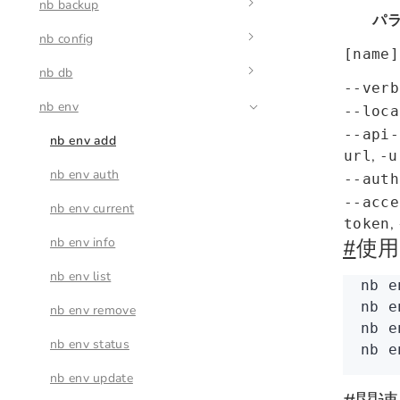
nb backup
nb api 動的コマンド
nb app autostart
nb api resource create
パ
nb config
nb app logs
nb backup create
nb api resource destroy
nb app autostart enable
[name]
nb db
nb app restart
nb backup restore
nb config delete
nb api resource get
nb app autostart disable
--verb
nb env
nb app start
nb config get
nb db check
nb api resource list
nb app autostart list
--loca
--api-
nb app stop
nb config list
nb db logs
nb env add
nb api resource query
nb app autostart run
,
url
-u
nb app upgrade
nb config set
nb db ps
nb env auth
nb api resource update
--auth
--acce
nb db start
nb env current
,
token
nb db stop
nb env info
#
使用
nb env list
nb
 e
nb
 e
nb env remove
nb
 e
nb env status
nb
 e
nb env update