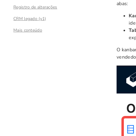
abas:
Registro de alterações
Ka
CRM legado (v1)
ide
Ta
Mais conteúdo
exp
O kanban
vendedo