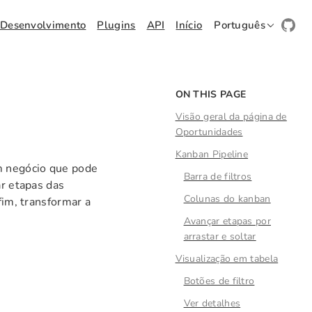
Desenvolvimento
Plugins
API
Início
Português
ON THIS PAGE
Visão geral da página de
Oportunidades
Kanban Pipeline
m negócio que pode
Barra de filtros
ar etapas das
Colunas do kanban
fim, transformar a
Avançar etapas por
arrastar e soltar
Visualização em tabela
Botões de filtro
Ver detalhes