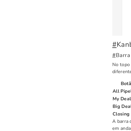
#
Kanb
#
Barra 
No topo 
diferent
Bot
All Pipe
My Deal
Big Dea
Closing
A barra 
em andam