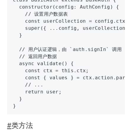
  constructor
(config
:
 AuthConfig
) {
    // 设置用户数据表
    const
 userCollection
 =
 config
.
ctx
.
d
    super
({ 
...
config
,
 userCollection }
  }
  // 用户认证逻辑，由 `auth.signIn` 调用
  // 返回用户数据
  async
 validate
() {
    const
 ctx
 =
 this
.ctx;
    const
 { 
values
 } 
=
 ctx
.
action
.param
    // ...
    return
 user;
  }
}
#
类方法