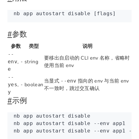
nb
 app
 autostart
 disable
 [flags]
#
参数
参数
类型
说明
--
要移出自启动的 CLI env 名称，省略时
,
string
env
-
使用当前 env
e
--
当显式
指向的 env 与当前 env
--env
,
boolean
yes
-
不一致时，跳过交互确认
y
#
示例
nb
 app
 autostart
 disable
nb
 app
 autostart
 disable
 --env
 app1
nb
 app
 autostart
 disable
 --env
 app1
 --y