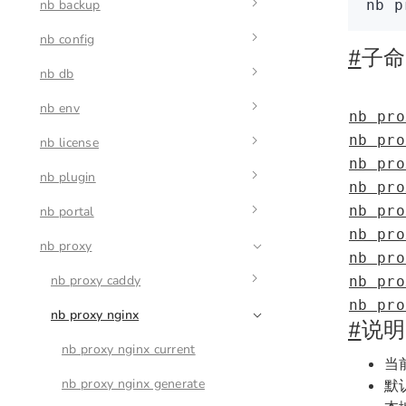
nb backup
nb api 动态命令
nb app autostart
nb api resource create
nb
 p
nb config
nb app logs
nb backup create
nb api resource destroy
nb app autostart enable
#
子命
nb db
nb app restart
nb backup restore
nb config delete
nb api resource get
nb app autostart disable
nb env
nb app start
nb config get
nb db check
nb api resource list
nb app autostart list
nb pro
nb pro
nb license
nb app stop
nb config list
nb db logs
nb env add
nb api resource query
nb app autostart run
nb pro
nb plugin
nb app upgrade
nb config set
nb db ps
nb env auth
nb license activate
nb api resource update
nb pro
nb pro
nb portal
nb db start
nb env current
nb license id
nb plugin import
nb pro
nb proxy
nb db stop
nb env info
nb license plugins
nb plugin disable
nb portal config
nb pro
nb env list
nb license status
nb plugin enable
nb portal create
nb proxy caddy
nb license plugins clean
nb pro
nb pro
nb env remove
nb plugin list
nb portal deploy
nb proxy nginx
nb license plugins list
nb proxy caddy current
#
说明
nb env status
nb portal destroy
nb license plugins sync
nb proxy caddy generate
nb proxy nginx current
当前
nb env update
nb portal dev
nb proxy caddy info
nb proxy nginx generate
默认