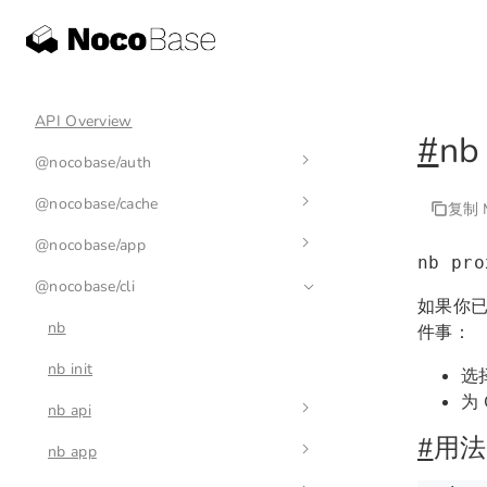
API Overview
#
nb
@nocobase/auth
@nocobase/cache
auth-manager
复制 M
@nocobase/app
auth
cache-manager
nb pro
@nocobase/cli
base-auth
cache
env
如果你已
nb
件事：
nb init
选
为 
nb api
#
用法
nb app
nb api resource