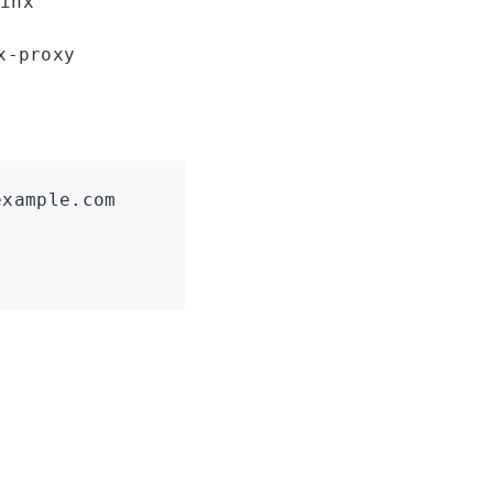
ginx
x-proxy
example.com