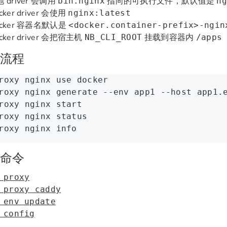
 driver 会调用
指向的可执行文件，默认值是
bin.nginx
n
cker driver 会使用
nginx:latest
ocker 容器名默认是
<docker.container-prefix>-ngin
cker driver 会把宿主机
挂载到容器内
NB_CLI_ROOT
/apps
流程
roxy
 nginx
 use
 docker
roxy
 nginx
 generate
 --env
 app1
 --host
 app1.
roxy
 nginx
 start
roxy
 nginx
 status
roxy
 nginx
 info
命令
 proxy
 proxy caddy
 env update
 config