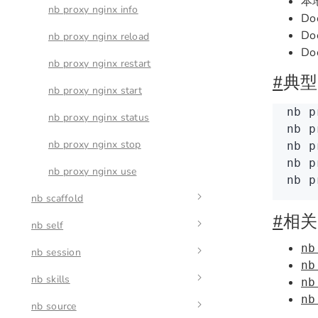
本地
nb env use
nb portal info
nb proxy caddy reload
nb proxy nginx info
Do
D
nb portal list
nb proxy caddy restart
nb proxy nginx reload
Do
nb portal pull
nb proxy caddy start
nb proxy nginx restart
#
典型
nb portal push
nb proxy caddy status
nb proxy nginx start
nb
 p
nb proxy caddy stop
nb proxy nginx status
nb
 p
nb proxy caddy use
nb proxy nginx stop
nb
 p
nb
 p
nb proxy nginx use
nb
 p
nb scaffold
#
相关
nb self
nb scaffold migration
nb
nb session
nb scaffold plugin
nb self check
nb
nb skills
nb self update
nb session id
nb
nb
nb source
nb session remove
nb skills check