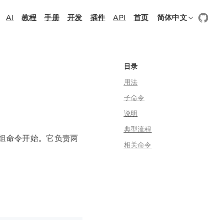
AI
教程
手册
开发
插件
API
首页
简体中文
目录
用法
子命令
说明
典型流程
这组命令开始。它负责两
相关命令