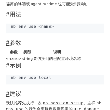
隔离的终端或 agent runtime 也可能受到影响。
#
用法
nb
 env
 use
 <
nam
e
>
#
参数
参数
类型
说明
string
要切换到的已配置环境名称
<name>
#
示例
nb
 env
 use
 local
#
建议
默认推荐先执行一次
。这样
nb session setup
nb
的行为会更接近数据库里的
env use
use dbname