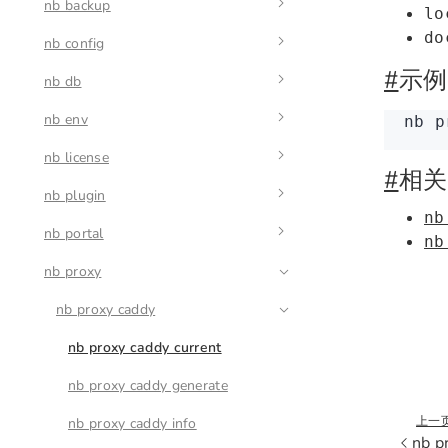
nb backup
nb api 动态命令
nb app autostart
nb api resource create
lo
do
nb config
nb app logs
nb backup create
nb api resource destroy
nb app autostart enable
#
示例
nb db
nb app restart
nb backup restore
nb config delete
nb api resource get
nb app autostart disable
nb env
nb app start
nb config get
nb db check
nb api resource list
nb app autostart list
nb
 p
nb license
nb app stop
nb config list
nb db logs
nb env add
nb api resource query
nb app autostart run
#
相关
nb plugin
nb app upgrade
nb config set
nb db ps
nb env auth
nb license activate
nb api resource update
nb
nb portal
nb db start
nb env current
nb license id
nb plugin import
nb
nb proxy
nb db stop
nb env info
nb license plugins
nb plugin disable
nb portal config
nb env list
nb license status
nb plugin enable
nb portal create
nb proxy caddy
nb license plugins clean
nb env remove
nb plugin list
nb portal deploy
nb license plugins list
nb proxy caddy current
nb env status
nb portal destroy
nb license plugins sync
nb proxy caddy generate
上一
nb env update
nb portal dev
nb proxy caddy info
nb p