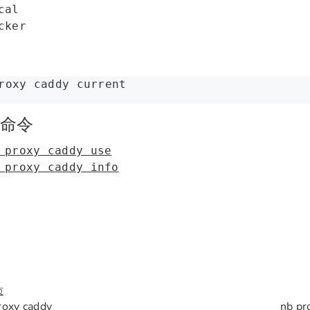
cal
cker
roxy
 caddy
 current
命令
 proxy caddy use
 proxy caddy info
页
roxy caddy
nb pr