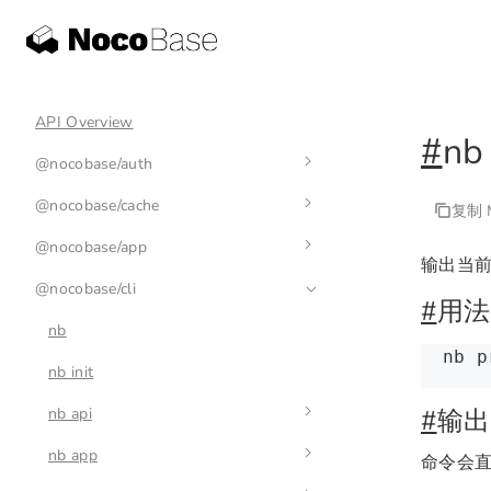
API Overview
#
nb
@nocobase/auth
@nocobase/cache
auth-manager
复制 M
@nocobase/app
auth
cache-manager
输出当前 C
@nocobase/cli
base-auth
cache
env
#
用法
nb
nb
 p
nb init
nb api
#
输出
nb app
nb api resource
命令会