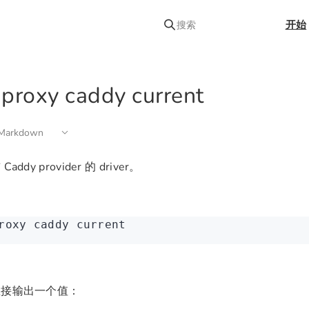
开始
搜索
 proxy caddy current
arkdown
addy provider 的 driver。
roxy
 caddy
 current
直接输出一个值：