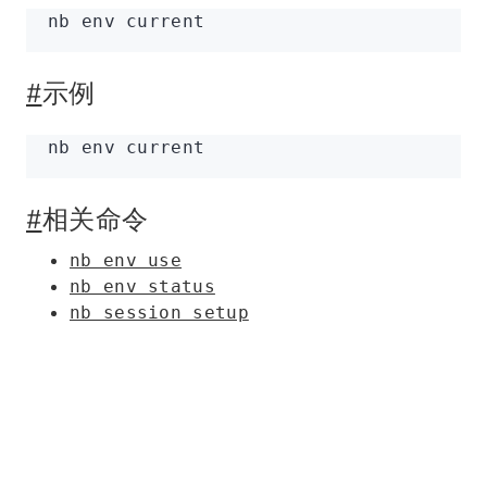
nb
 env
 current
#
示例
nb
 env
 current
#
相关命令
nb env use
nb env status
nb session setup