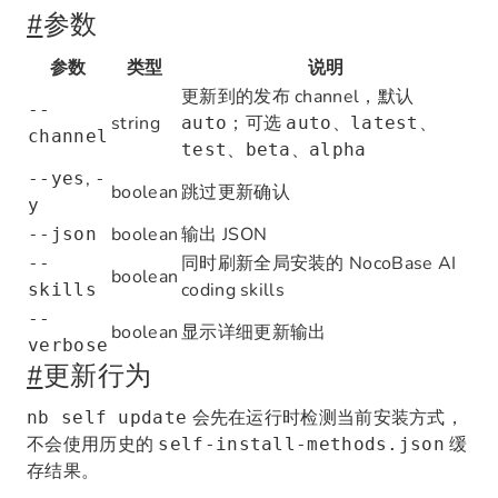
#
参数
参数
类型
说明
更新到的发布 channel，默认
--
string
；可选
、
、
auto
auto
latest
channel
、
、
test
beta
alpha
,
--yes
-
boolean
跳过更新确认
y
boolean
输出 JSON
--json
同时刷新全局安装的 NocoBase AI
--
boolean
coding skills
skills
--
boolean
显示详细更新输出
verbose
#
更新行为
会先在运行时检测当前安装方式，
nb self update
不会使用历史的
缓
self-install-methods.json
存结果。