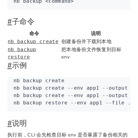
nb
 backup
 <
comman
d
>
#
子命令
命令
说明
创建备份并下载到本地
nb backup create
把本地备份文件恢复到目标
nb backup
env
restore
#
示例
nb
 backup
 create
nb
 backup
 create
 --env
 app1
 --output
 ./
nb
 backup
 create
 --env
 app1
 --output
 ./
nb
 backup
 restore
 --env
 app1
 --file
 ./b
#
说明
执行前，CLI 会先检查目标 env 是否暴露了备份相关的