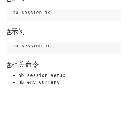
nb
 session
 id
#
示例
nb
 session
 id
#
相关命令
nb session setup
nb env current