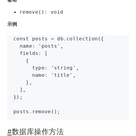
remove(): void
示例
const
 posts
 =
 db
.collection
({
  name
:
 'posts'
,
  fields
:
 [
    {
      type
:
 'string'
,
      name
:
 'title'
,
    }
,
  ]
,
});
posts
.remove
();
#
数据库操作方法