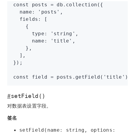
const
 posts
 =
 db
.collection
({
  name
:
 'posts'
,
  fields
:
 [
    {
      type
:
 'string'
,
      name
:
 'title'
,
    }
,
  ]
,
});
const
 field
 =
 posts
.getField
(
'title'
);
#
setField()
对数据表设置字段。
签名
setField(name: string, options: