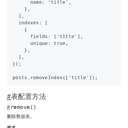
      name
:
 'title'
,
    }
,
  ]
,
  indexes
:
 [
    {
      fields
:
 [
'title'
]
,
      unique
:
 true
,
    }
,
  ]
,
});
posts
.removeIndex
([
'title'
]);
#
表配置方法
#
remove()
删除数据表。
签名