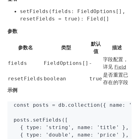
setFields(fields: FieldOptions[],
resetFields = true): Field[]
参数
默认
参数名
类型
描述
值
字段配置，
-
fields
FieldOptions[]
详见
Field
是否重置已
resetFields
boolean
true
存在的字段
示例
const
 posts
 =
 db
.collection
({ name
:
 'po
posts
.setFields
([
  { type
:
 'string'
,
 name
:
 'title'
 }
,
  { type
:
 'double'
,
 name
:
 'price'
 }
,