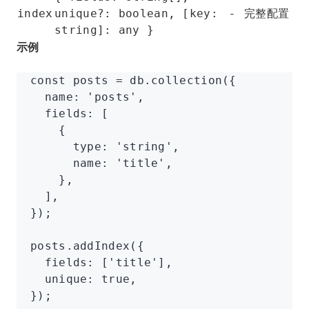
-
完整配置
index
unique?: boolean, [key:
string]: any }
示例
const
 posts
 =
 db
.collection
({
  name
:
 'posts'
,
  fields
:
 [
    {
      type
:
 'string'
,
      name
:
 'title'
,
    }
,
  ]
,
});
posts
.addIndex
({
  fields
:
 [
'title'
]
,
  unique
:
 true
,
});