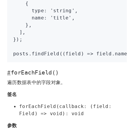
    {
      type
:
 'string'
,
      name
:
 'title'
,
    }
,
  ]
,
});
posts
.findField
((field) 
=>
 field
.name 
=
#
forEachField()
遍历数据表中的字段对象。
签名
forEachField(callback: (field:
Field) => void): void
参数