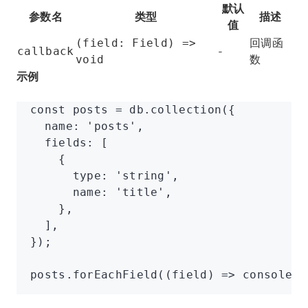
默认
参数名
类型
描述
值
回调函
(field: Field) =>
-
callback
数
void
示例
const
 posts
 =
 db
.collection
({
  name
:
 'posts'
,
  fields
:
 [
    {
      type
:
 'string'
,
      name
:
 'title'
,
    }
,
  ]
,
});
posts
.forEachField
((field) 
=>
 console
.l