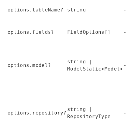
-
options.tableName?
string
-
options.fields?
FieldOptions[]
string |
-
options.model?
ModelStatic<Model>
string |
-
options.repository?
RepositoryType