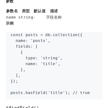
参数
参数名
类型
默认值
描述
-
字段名称
name
string
示例
const
 posts
 =
 db
.collection
({
  name
:
 'posts'
,
  fields
:
 [
    {
      type
:
 'string'
,
      name
:
 'title'
,
    }
,
  ]
,
});
posts
.hasField
(
'title'
); 
// true
findField()