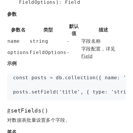
FieldOptions): Field
参数
默认
参数名
类型
描述
值
-
字段名称
name
string
字段配置，详见
-
options
FieldOptions
Field
示例
const
 posts
 =
 db
.collection
({ name
:
 'po
posts
.setField
(
'title'
,
 { type
:
 'string
#
setFields()
对数据表批量设置多个字段。
签名