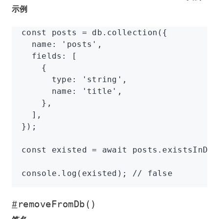
示例
const
 posts
 =
 db
.collection
({
  name
:
 'posts'
,
  fields
:
 [
    {
      type
:
 'string'
,
      name
:
 'title'
,
    }
,
  ]
,
});
const
 existed
 =
 await
 posts
.existsInDb
(
console
.log
(existed); 
// false
#
removeFromDb()