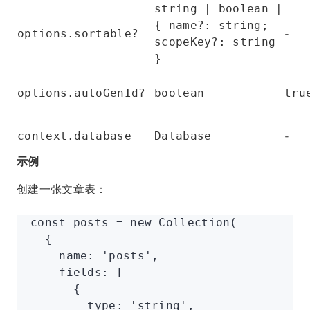
string | boolean |
{ name?: string;
-
options.sortable?
scopeKey?: string
}
options.autoGenId?
boolean
tru
-
context.database
Database
示例
创建一张文章表：
const
 posts
 =
 new
 Collection
(
  {
    name
:
 'posts'
,
    fields
:
 [
      {
        type
:
 'string'
,