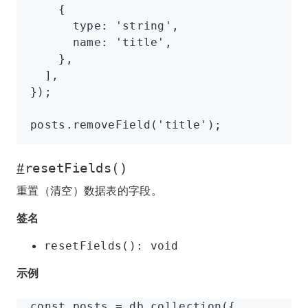
    {
      type
:
 'string'
,
      name
:
 'title'
,
    }
,
  ]
,
});
posts
.removeField
(
'title'
);
#
resetFields()
重置（清空）数据表的字段。
签名
resetFields(): void
示例
const
 posts
 =
 db
.collection
({