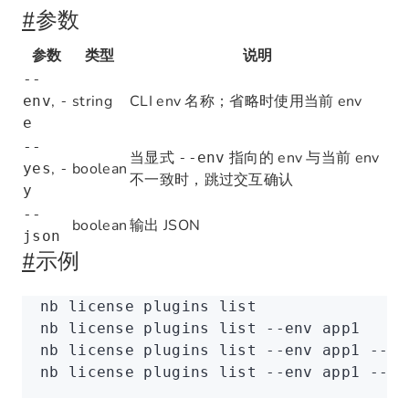
#
参数
参数
类型
说明
--
,
string
CLI env 名称；省略时使用当前 env
env
-
e
--
当显式
指向的 env 与当前 env
--env
,
boolean
yes
-
不一致时，跳过交互确认
y
--
boolean
输出 JSON
json
#
示例
nb
 license
 plugins
 list
nb
 license
 plugins
 list
 --env
 app1
nb
 license
 plugins
 list
 --env
 app1
 --ye
nb
 license
 plugins
 list
 --env
 app1
 --js