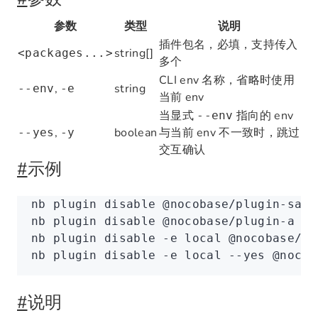
参数
类型
说明
插件包名，必填，支持传入
string[]
<packages...>
多个
CLI env 名称，省略时使用
,
string
--env
-e
当前 env
当显式
指向的 env
--env
,
boolean
与当前 env 不一致时，跳过
--yes
-y
交互确认
#
示例
nb
 plugin
 disable
 @nocobase/plugin-samp
nb
 plugin
 disable
 @nocobase/plugin-a
 @n
nb
 plugin
 disable
 -e
 local
 @nocobase/pl
nb
 plugin
 disable
 -e
 local
 --yes
 @nocob
#
说明