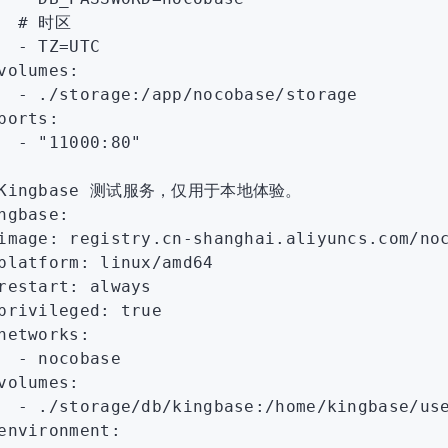
   # 时区
  - 
TZ=UTC
volumes
:
  - 
./storage:/app/nocobase/storage
ports
:
  - 
"11000:80"
 Kingbase 测试服务，仅用于本地体验。
ngbase
:
image
:
 registry.cn-shanghai.aliyuncs.com/no
platform
:
 linux/amd64
restart
:
 always
privileged
:
 true
networks
:
  - 
nocobase
volumes
:
  - 
./storage/db/kingbase:/home/kingbase/us
environment
: