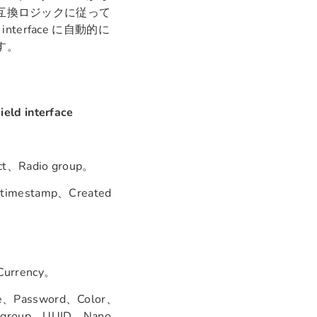
L 互換ロジックに従って
interface に自動的に
す。
d interface
ct、Radio group。
 timestamp、Created
urrency。
e、Password、Color、
o group、UUID、Nano