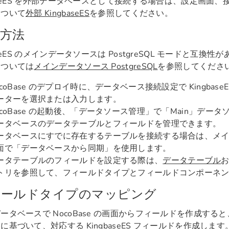
baseES を外部データベースとして接続する場合は、設定画面
について
外部 KingbaseES
を参照してください。
方法
aseES のメインデータソースは PostgreSQL モードと互換
については
メインデータソース PostgreSQL
を参照してくださ
ocoBase のデプロイ時に、データベース接続設定で Kingbas
ーターを選択または入力します。
ocoBase の起動後、「データソース管理」で「Main」デー
ータベースのデータテーブルとフィールドを管理できます。
ータベースにすでに存在するテーブルを接続する場合は、メ
面で「データベースから同期」を使用します。
ータテーブルのフィールドを設定する際は、
データテーブル
トリを参照して、フィールドタイプとフィールドコンポーネ
ィールドタイプのマッピング
ータベースで NocoBase の画面からフィールドを作成すると、N
に基づいて、対応する KingbaseES フィールドを作成しま