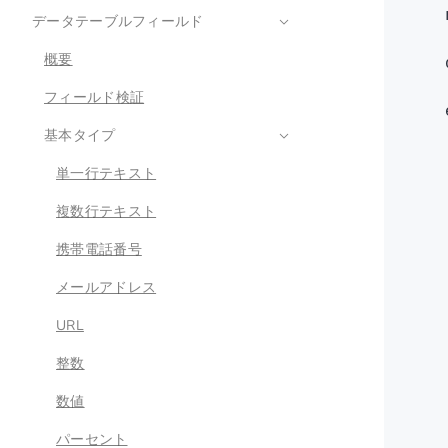
    
データテーブルフィールド
    
概要
    
    
フィールド検証
    
   
基本タイプ
   
単一行テキスト
    
   
複数行テキスト
    
携帯電話番号
   
    
メールアドレス
    
URL
   
    
整数
   
    
数値
   
パーセント
    