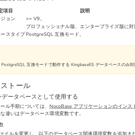
定項目
説明
ージョン
>= V9。
プロフェッショナル版、エンタープライズ版に対
ベースタイプ
PostgreSQL 互換モード。
PostgreSQL 互換モードで動作する KingbaseES データベースの
ンストール
ンデータベースとして使用する
トール手順については、
NocoBase アプリケーションのインス
主な違いはデータベース環境変数です。
数
ァイルを変更し、以下のデータベース関連環境変数を追加ま