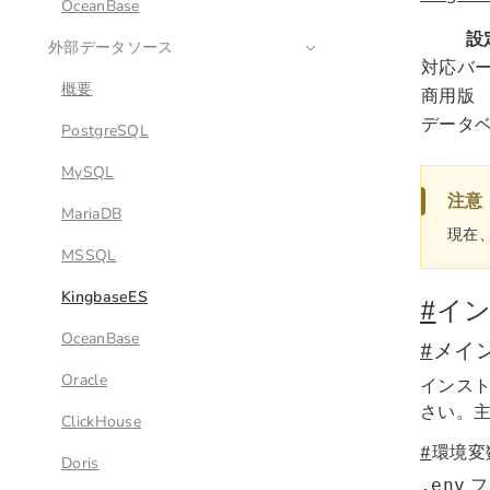
OceanBase
設
外部データソース
対応バ
概要
商用版
データ
PostgreSQL
MySQL
注意
MariaDB
現在、
MSSQL
KingbaseES
#
イ
OceanBase
#
メイ
Oracle
インス
さい。
ClickHouse
#
環境変
Doris
フ
.env