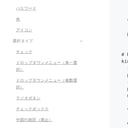
   
パスワード
    
色
    
    
アイコン
    
    
選択タイプ
チェック
  #
  ki
ドロップダウンメニュー（単一選
    
択）
    
ドロップダウンメニュー（複数選
    
択）
    
    
ラジオボタン
    
チェックボックス
    
    
中国行政区（廃止）
    