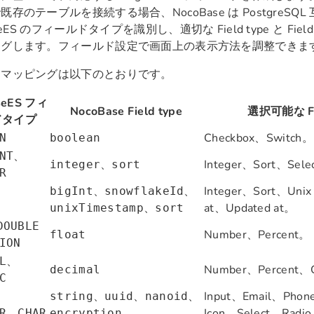
既存のテーブルを接続する場合、NocoBase は PostgreSQ
seES のフィールドタイプを識別し、適切な Field type と Field 
ングします。フィールド設定で画面上の表示方法を調整できま
なマッピングは以下のとおりです。
seES フィ
NocoBase Field type
選択可能な Fiel
ドタイプ
Checkbox、Switch。
N
boolean
、
NT
、
Integer、Sort、Sele
integer
sort
R
、
、
Integer、Sort、Unix
bigInt
snowflakeId
、
at、Updated at。
unixTimestamp
sort
DOUBLE
Number、Percent。
float
ION
、
L
Number、Percent、C
decimal
C
、
、
、
Input、Email、Phon
string
uuid
nanoid
、
、
Icon、Select、Radi
R
CHAR
encryption