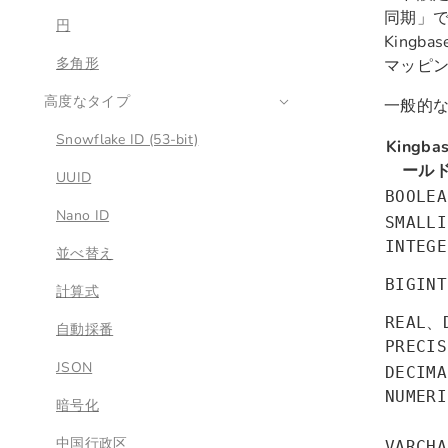
同期」で
円
Kingba
多角形
マッピ
高度なタイプ
一般的
Snowflake ID (53-bit)
Kingba
ール
UUID
BOOLEA
Nano ID
SMALLI
INTEGE
並べ替え
BIGINT
計算式
、
REAL
自動採番
PRECIS
JSON
DECIMA
NUMERI
暗号化
中国行政区
VARCHA