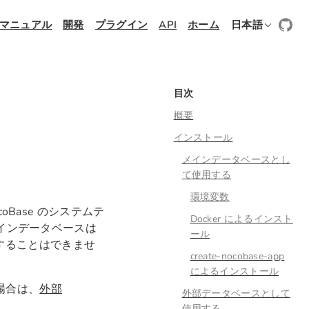
マニュアル
開発
プラグイン
API
ホーム
日本語
目次
概要
インストール
メインデータベースとし
て使用する
環境変数
coBase のシステムテ
Docker によるインスト
インデータベースは
ール
除することはできませ
create-nocobase-app
によるインストール
る場合は、
外部
外部データベースとして
使用する