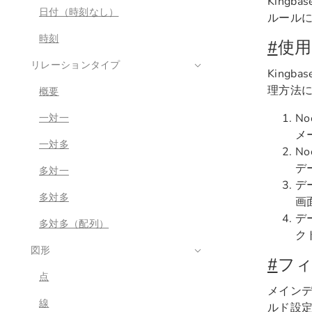
King
日付（時刻なし）
ルール
時刻
#
使用
リレーションタイプ
Kingb
理方法
概要
N
一対一
メ
一対多
N
デ
多対一
デ
多対多
画
デ
多対多（配列）
ク
図形
#
フ
点
メインデ
線
ルド設定