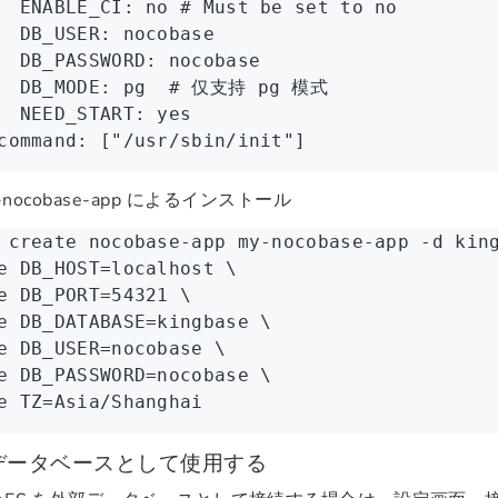
  ENABLE_CI
:
 no
 # Must be set to no
  DB_USER
:
 nocobase
  DB_PASSWORD
:
 nocobase
  DB_MODE
:
 pg
  # 仅支持 pg 模式
  NEED_START
:
 yes
command
:
 [
"/usr/sbin/init"
]
te-nocobase-app によるインストール
 create
 nocobase-app
 my-nocobase-app
 -d
 kin
e
 DB_HOST=localhost
 \
e
 DB_PORT=
54321
 \
e
 DB_DATABASE=kingbase
 \
e
 DB_USER=nocobase
 \
e
 DB_PASSWORD=nocobase
 \
e
 TZ=Asia/Shanghai
データベースとして使用する