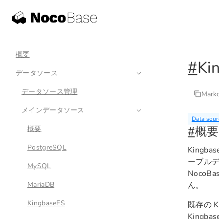
概要
#
Ki
データソース
データソース管理
Mar
メインデータソース
Data sour
#
概要
概要
PostgreSQL
Kingb
ーブル
MySQL
Noco
MariaDB
ん。
KingbaseES
既存の 
Kingbas