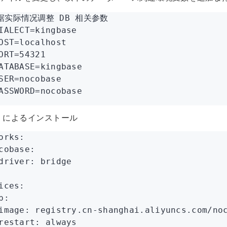
据实际情况调整 DB 相关参数
IALECT
=
kingbase
OST
=
localhost
ORT
=
54321
ATABASE
=
kingbase
SER
=
nocobase
ASSWORD
=
nocobase
er によるインストール
orks
:
cobase
:
driver
:
 bridge
ices
:
p
:
image
:
 registry.cn-shanghai.aliyuncs.com/no
restart
:
 always