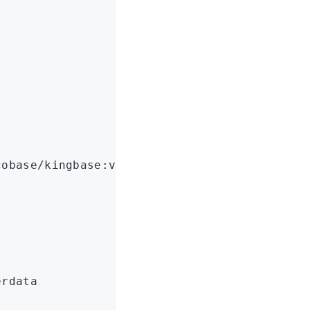
cobase/kingbase:v009r001c001b0030_single_x86
erdata