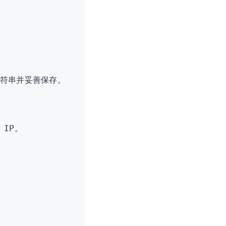
机字符串并妥善保存。
 IP。