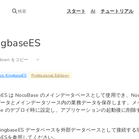
スタート
AI
チュートリアル
検索
ngbaseES
kdown をコピー
ce: KingbaseES
Professional Edition
+
aseES は NocoBase のメインデータベースとして使用でき、No
データとメインデータソース内の業務データを保存します。メ
Base のデプロイ時に設定し、アプリケーションの起動後に削
KingbaseES データベースを外部データベースとして接続す
eES
を参照してください。