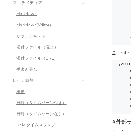
    
マルチメディア
    
Markdown
    
    
Markdown(Vditor)
    
リッチテキスト
    
添付ファイル（廃止）
#
crea
添付ファイル（URL）
yarn
手書き署名
   -
   -
日付と時刻
   -
概要
   -
   -
日時（タイムゾーン付き）
   -
日時（タイムゾーンなし）
#
外部
Unix タイムスタンプ