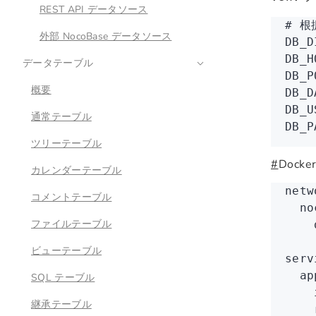
REST API データソース
# 根
外部 NocoBase データソース
DB_D
DB_H
データテーブル
DB_P
概要
DB_D
DB_U
通常テーブル
DB_P
ツリーテーブル
#
Dock
カレンダーテーブル
netw
コメントテーブル
  no
ファイルテーブル
    
ビューテーブル
serv
  ap
SQL テーブル
    
継承テーブル
    