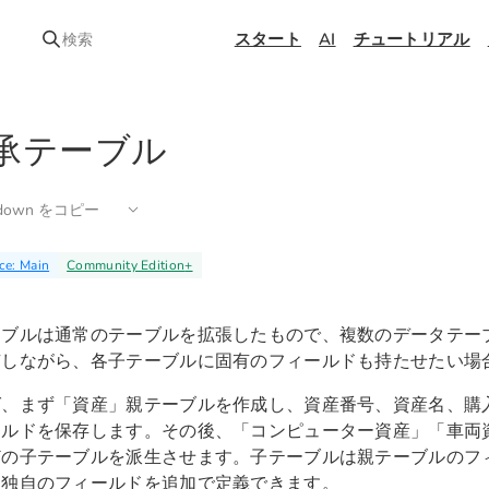
スタート
AI
チュートリアル
検索
承テーブル
kdown をコピー
ce: Main
Community Edition
+
ーブルは通常のテーブルを拡張したもので、複数のデータテー
有しながら、各子テーブルに固有のフィールドも持たせたい場
ば、まず「資産」親テーブルを作成し、資産番号、資産名、購
ールドを保存します。その後、「コンピューター資産」「車両
どの子テーブルを派生させます。子テーブルは親テーブルのフ
、独自のフィールドを追加で定義できます。