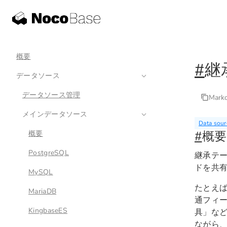
概要
#
継
データソース
データソース管理
Mar
メインデータソース
Data sour
#
概要
概要
PostgreSQL
継承テ
ドを共
MySQL
たとえ
MariaDB
通フィ
KingbaseES
具」な
ながら