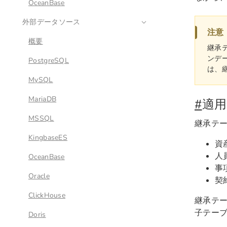
OceanBase
外部データソース
注意
概要
継承テ
ンデー
PostgreSQL
は、
MySQL
MariaDB
#
適
MSSQL
継承テ
KingbaseES
資
人
OceanBase
事
Oracle
契
ClickHouse
継承テ
子テー
Doris