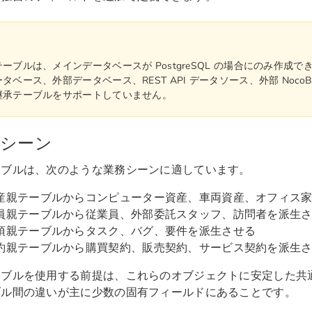
ーブルは、メインデータベースが PostgreSQL の場合にのみ作成
タベース、外部データベース、REST API データソース、外部 NocoB
継承テーブルをサポートしていません。
用シーン
ーブルは、次のような業務シーンに適しています。
産親テーブルからコンピューター資産、車両資産、オフィス
員親テーブルから従業員、外部委託スタッフ、訪問者を派生
項親テーブルからタスク、バグ、要件を派生させる
約親テーブルから購買契約、販売契約、サービス契約を派生
ーブルを使用する前提は、これらのオブジェクトに安定した共
ブル間の違いが主に少数の固有フィールドにあることです。