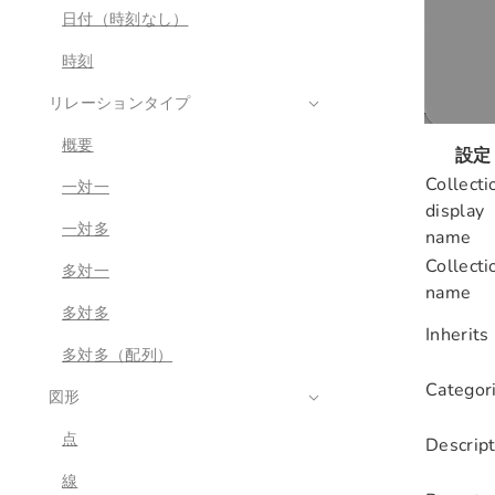
日付（時刻なし）
時刻
リレーションタイプ
概要
設定
Collecti
一対一
display
一対多
name
Collecti
多対一
name
多対多
Inherits
多対多（配列）
Categor
図形
点
Descript
線