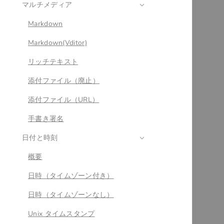
マルチメディア
Markdown
Markdown(Vditor)
リッチテキスト
添付ファイル（廃止）
添付ファイル（URL）
手書き署名
日付と時刻
概要
日時（タイムゾーン付き）
日時（タイムゾーンなし）
Unix タイムスタンプ