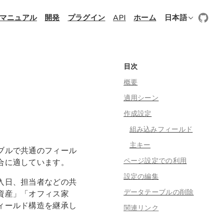
マニュアル
開発
プラグイン
API
ホーム
日本語
目次
概要
適用シーン
作成設定
組み込みフィールド
主キー
ブルで共通のフィール
ページ設定での利用
合に適しています。
設定の編集
入日、担当者などの共
データテーブルの削除
資産」「オフィス家
ィールド構造を継承し
関連リンク