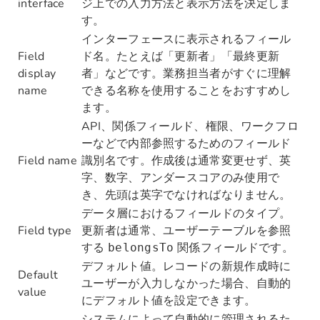
interface
ジ上での入力方法と表示方法を決定しま
す。
インターフェースに表示されるフィール
Field
ド名。たとえば「更新者」「最終更新
display
者」などです。業務担当者がすぐに理解
name
できる名称を使用することをおすすめし
ます。
API、関係フィールド、権限、ワークフロ
ーなどで内部参照するためのフィールド
Field name
識別名です。作成後は通常変更せず、英
字、数字、アンダースコアのみ使用で
き、先頭は英字でなければなりません。
データ層におけるフィールドのタイプ。
Field type
更新者は通常、ユーザーテーブルを参照
する
関係フィールドです。
belongsTo
デフォルト値。レコードの新規作成時に
Default
ユーザーが入力しなかった場合、自動的
value
にデフォルト値を設定できます。
システムによって自動的に管理されるた