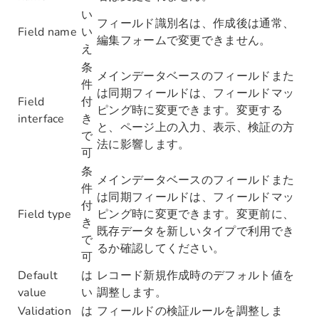
い
フィールド識別名は、作成後は通常、
Field name
い
編集フォームで変更できません。
え
条
メインデータベースのフィールドまた
件
は同期フィールドは、フィールドマッ
Field
付
ピング時に変更できます。変更する
interface
き
と、ページ上の入力、表示、検証の方
で
法に影響します。
可
条
メインデータベースのフィールドまた
件
は同期フィールドは、フィールドマッ
付
Field type
ピング時に変更できます。変更前に、
き
既存データを新しいタイプで利用でき
で
るか確認してください。
可
Default
は
レコード新規作成時のデフォルト値を
value
い
調整します。
Validation
は
フィールドの検証ルールを調整しま